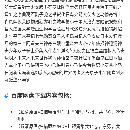
骑士绸带骑士少女版多罗罗佛陀浮士德怪医黑杰克海王子虹之
堡虹之序曲葫芦驹子虎之书货化石鸟火箭大使火之鸟惊奇博士
肯恩队长莱欧物语狼黎明之城李蒙小子零人洛克冒险记蚂蚁和
巨人漫画大学漫画生物学冒险狂时代迷幻少女魔马班帕喷射超
少年平原太平记七色鹦哥奇子人间昆虫记人鱼皮皮日本发狂撒
旦的家三个阿道夫三神奇三眼神童森林大帝少年侦探神秘洞神
奇少年双子骑士蒐集人种太平洋X点天使之丘铁血丝路桐人传奇
透明人未来人未来世界我的孙悟空午夜计程车吸血鬼在日本仙
人掌小子小飞侠阿童木小飞侠别卷小飞侠今昔物语小罗普小马
日记新宝岛新选组旋风Z遗失的世界勇者大丹原子小金刚直到天
际纸堡罪与罚
百度网盘下载内容包括：
【
超清原画/扫描原档/
HD+
】90部，时报，共13G，2K分
辨率
【
超清原画/扫描原档/HD+
】短篇集共14卷，东贩，共