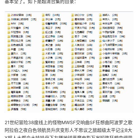
基本全了。如下是超清
合集
的目录：
21世纪
冒险
38度线上的怪物MWSF交响曲SF狂想曲阿波罗之歌
阿拉伯之夜白色领航员升庆变形人不思议之旅超级太平记尘8大
X超人大都会大娃娃丹下左膳地球恶魔电影万岁短路狂想曲绸带