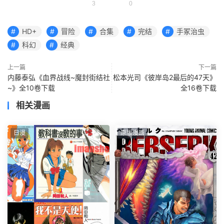
3
0
HD+
冒险
合集
完结
手冢治虫
科幻
经典
上一篇
下一篇
内藤泰弘《血界战线~魔封街结社
松本光司《彼岸岛2最后的47天》
~》全10卷下载
全16卷下载
相关漫画
日漫
原版漫画