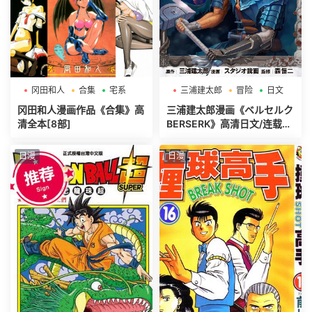
冈田和人
合集
宅系
三浦建太郎
冒险
日文
冈田和人漫画作品《合集》高
三浦建太郎漫画《ベルセルク
清全本[8部]
BERSERK》高清日文/连载中
[第01-42巻]
日漫
日漫