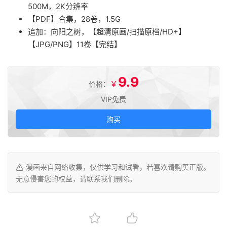
500M，2K分辨率
【PDF】合集，28卷，1.5G
追加：向阳之树，【
超清原画/扫描原档/HD+
】
【JPG/PNG】11卷【完结】
9.9
￥
价格：
VIP免费
购买
漫画来自网络收集，仅供学习和试看，若喜欢请购买正版。
无意侵害您的权益，请联系我们删除。