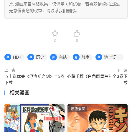
漫画来自网络收集，仅供学习和试看，若喜欢请购买正版。
无意侵害您的权益，请联系我们删除。
0
0
HD+
历史
完结
战争
池上辽一
上一篇
下一篇
五十岚优美《巴洛斯之剑》全3卷
齐藤千穗《白色圆舞曲》全3卷下
下载
载
相关漫画
日漫
原版漫画