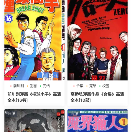
前川刚
励志
完结
合集
完结
校园
前川刚漫画《撞球小子》高清
高桥弘漫画作品《合集》高清
全本[16卷]
全本[10部]
日漫
日漫