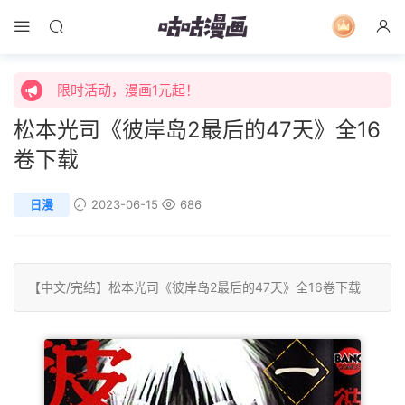
限时活动，漫画1元起！
限时特价购买终身会员享受全站免费体验！
限时活动，漫画1元起！
松本光司《彼岸岛2最后的47天》全16
限时特价购买终身会员享受全站免费体验！
卷下载
日漫
2023-06-15
686
【中文/
完结
】
松本光司
《彼岸岛2最后的47天》全16卷下载