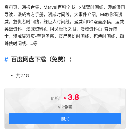
资料页，海报合集，Marvel百科全书，x战警时间线，漫威漫画
导读，漫威官方手册，漫威时间线，大事件介绍，Mi教你看漫
威，复仇者时间线，绿巨人时间线，漫威和DC漫画原稿，漫威
英雄资料，漫威资料页-阿戈摩托之眼，漫威资料页-奇异博
士，漫威资料页-至尊圣所，丧尸英雄时间线，死侍时间线，蜘
蛛侠时间线……等
百度网盘下载（免费）：
共2.1G
3.8
￥
价格：
VIP免费
购买