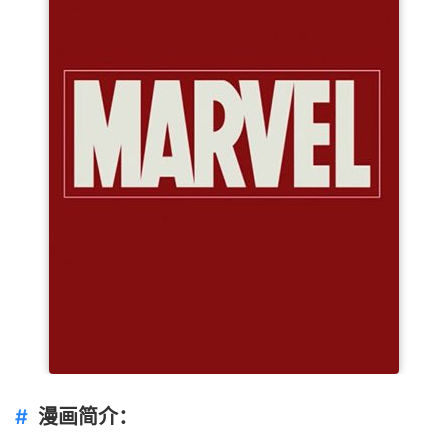
漫画简介：