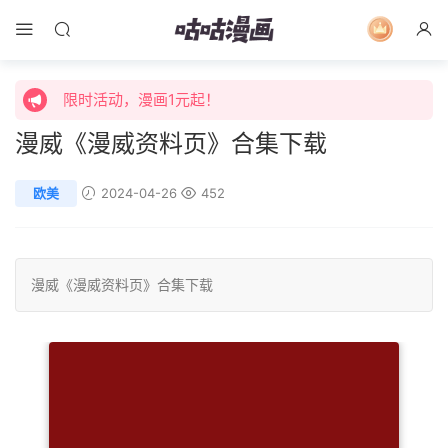
限时活动，漫画1元起！
限时特价购买终身会员享受全站免费体验！
限时活动，漫画1元起！
漫威《漫威资料页》合集下载
限时特价购买终身会员享受全站免费体验！
欧美
2024-04-26
452
漫威
《漫威资料页》合集下载