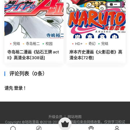
完结
寺岛裕二
校园
HD+
奇幻
完结
寺岛裕二漫画《钻石王牌 act
岸本齐史漫画《火影忍者》高
Ⅱ》高清全本[308话]
清全本[72卷]
评论列表（0条）
请先
登录
！
升级会员 丨
网站地图
Copyright ©咕咕漫画 ©2018-2023 本站漫画均来自网络收集，仅供学习和试
看用，若喜欢请支持购买正版漫画。