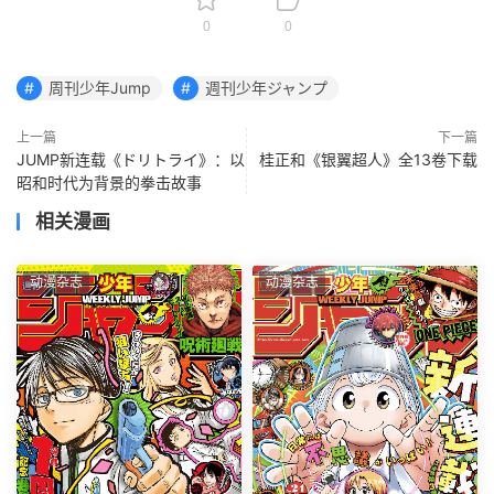
0
0
周刊少年Jump
週刊少年ジャンプ
上一篇
下一篇
JUMP新连载《ドリトライ》：以
桂正和《银翼超人》全13卷下载
昭和时代为背景的拳击故事
相关漫画
动漫杂志
动漫杂志