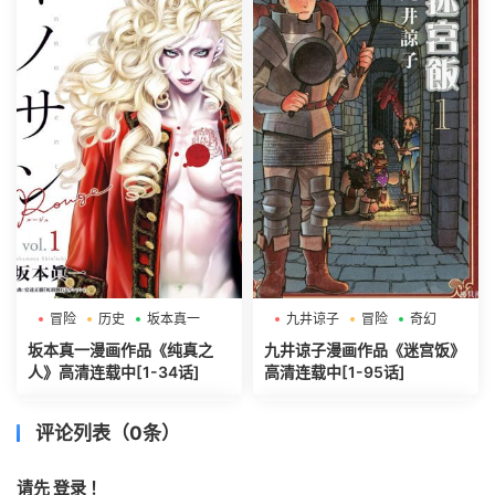
冒险
历史
坂本真一
九井谅子
冒险
奇幻
坂本真一漫画作品《纯真之
九井谅子漫画作品《迷宫饭》
人》高清连载中[1-34话]
高清连载中[1-95话]
评论列表（0条）
请先
登录
！