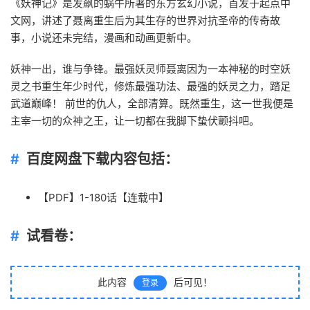
《妖神记》是发飙的蜗牛所著的东方玄幻小说，首发于起点中
文网，讲述了聂离重生后为其生存的世界对抗圣帝的传奇故
事，小说还未完结，漫画和动画更新中。
妖神一出，谁与争锋。最强妖灵师聂离因为一本神秘的时空妖
灵之书重生年少时代，修炼最强功法、最强的妖灵之力，踏足
武道巅峰！ 前世的仇人，全部清算。既然重生，这一世我便是
主宰一切的众神之王，让一切都在我脚下蛰伏颤抖吧。
百度网盘下载内容包括：
【PDF】1-180话【连载中】
试看卷：
此内容
后可见！
登录