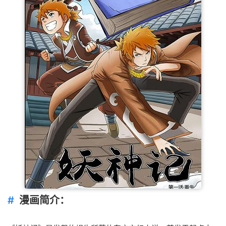
漫画简介：