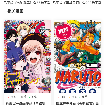
马荣成《七种武器》全66卷下载
马荣成《英雄无泪》全203卷下载
相关漫画
日漫
日漫
奇幻
恐怖
神鬼
HD+
奇幻
完结
近藤宪一漫画作品《黑暗集
岸本齐史漫画《火影忍者》高