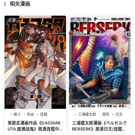
相关漫画
日漫
原版漫画
格斗
热血
连载
三浦建太郎
冒险
日文
里那圭漫画作品《GACHIAK
三浦建太郎漫画《ベルセルク
UTA 废渊战鬼》高清连载中[1
BERSERK》高清日文/连载中
-158话]
[第01-42巻]