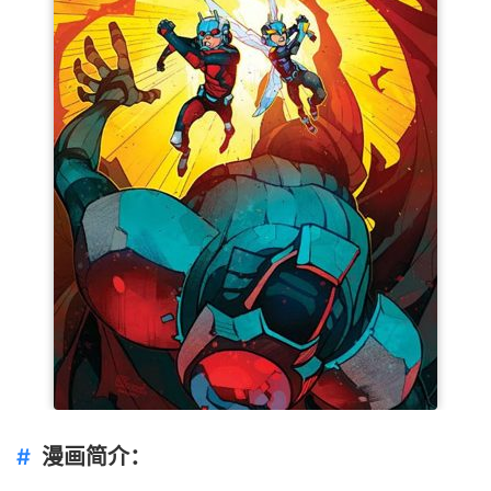
漫画简介：