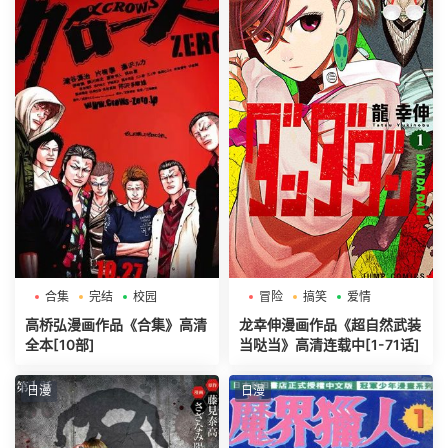
合集
完结
校园
冒险
搞笑
爱情
高桥弘漫画作品《合集》高清
龙幸伸漫画作品《超自然武装
全本[10部]
当哒当》高清连载中[1-71话]
日漫
日漫