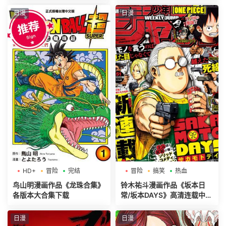
日漫
日漫
HD+
冒险
完结
冒险
搞笑
热血
鸟山明漫画作品《龙珠合集》
铃木祐斗漫画作品《坂本日
各版本大合集下载
常/坂本DAYS》高清连载中[1
-156话]
日漫
日漫