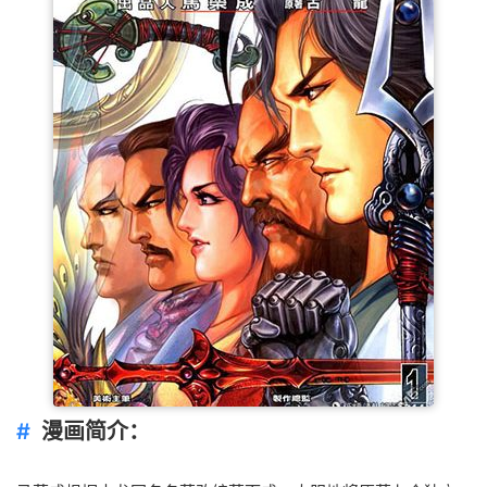
漫画简介：