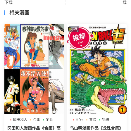
下载
载
相关漫画
日漫
日漫
冈田和人
合集
宅系
HD+
冒险
完结
冈田和人漫画作品《合集》高
鸟山明漫画作品《龙珠合集》