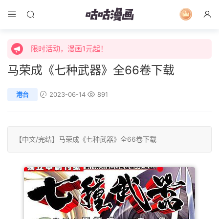
限时活动，漫画1元起！
限时特价购买终身会员享受全站免费体验！
限时活动，漫画1元起！
马荣成《七种武器》全66卷下载
限时特价购买终身会员享受全站免费体验！
港台
2023-06-14
891
【中文/
完结
】
马荣成
《七种武器》全66卷下载