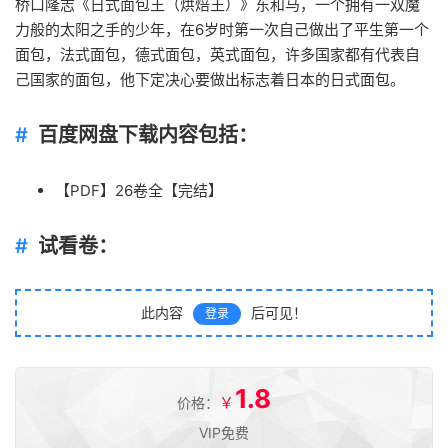
桥口隆志《日式面包王（烘焙王）》东和马，一个拥有一双魔
力般的太阳之手的少年，在6岁时第一次自己做出了平生第一个
面包，法式面包，德式面包，英式面包，许多国家都有代表自
己国家的面包，他下定决心要做出标志着日本的日式面包。
百度网盘下载内容包括：
【PDF】26卷全【完结】
试看卷：
此内容
后可见！
登录
1.8
￥
价格：
VIP免费