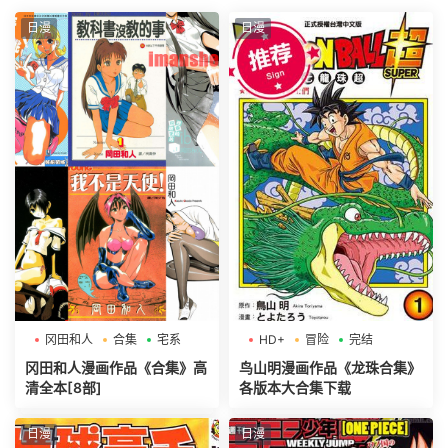
日漫
日漫
冈田和人
合集
宅系
HD+
冒险
完结
冈田和人漫画作品《合集》高
鸟山明漫画作品《龙珠合集》
清全本[8部]
各版本大合集下载
日漫
日漫