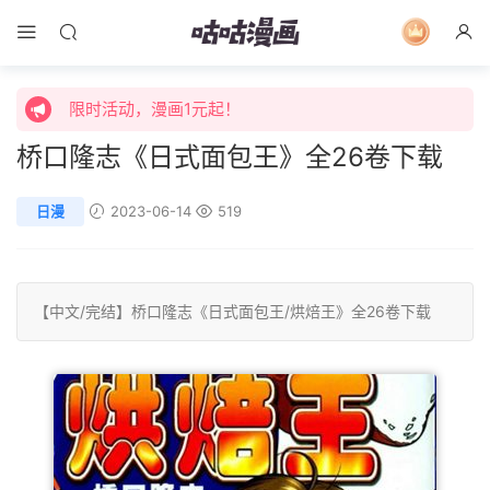
限时活动，漫画1元起！
限时特价购买终身会员享受全站免费体验！
限时活动，漫画1元起！
桥口隆志《日式面包王》全26卷下载
限时特价购买终身会员享受全站免费体验！
日漫
2023-06-14
519
【中文/
完结
】
桥口隆志
《日式面包王/烘焙王》全26卷下载