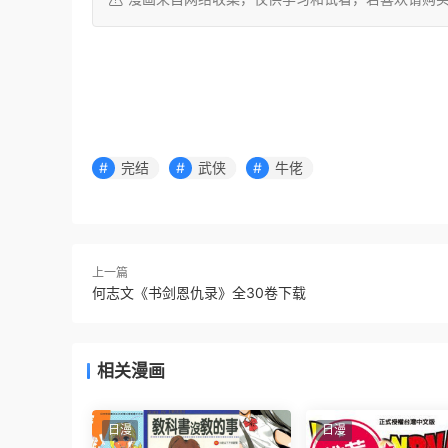
完结
武侠
牛佬
上一篇
何志文《书剑恩仇录》全30卷下载
相关漫画
日漫
日漫