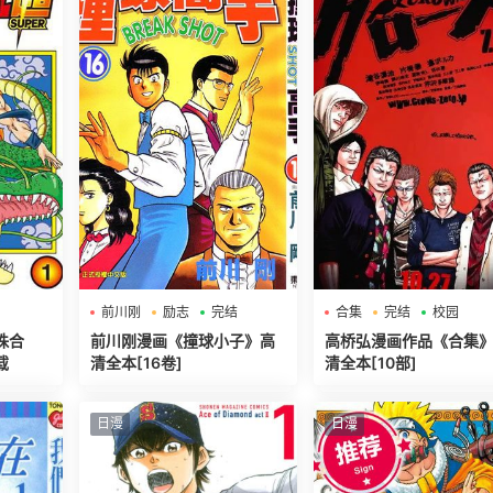
前川刚
励志
完结
合集
完结
校园
珠合
前川刚漫画《撞球小子》高
高桥弘漫画作品《合集
载
清全本[16卷]
清全本[10部]
日漫
日漫