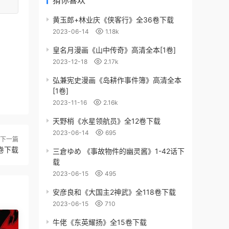
猜你喜欢
黄玉郎+林业庆《侠客行》全36卷下载
2023-06-14
1.18k
皇名月漫画《山中传奇》高清全本[1卷]
2023-12-18
2.17k
弘兼宪史漫画《岛耕作事件簿》高清全本
[1卷]
2023-11-16
2.16k
天野梢《水星领航员》全12卷下载
2023-06-14
695
下一篇
卷下载
三倉ゆめ 《事故物件的幽灵酱》1-42话下
载
2023-06-15
495
安彦良和《大国主2神武》全118卷下载
2023-06-15
710
牛佬《东英耀扬》全15卷下载