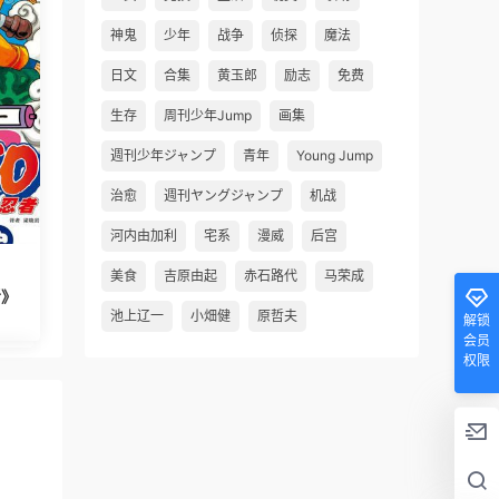
神鬼
少年
战争
侦探
魔法
日文
合集
黄玉郎
励志
免费
生存
周刊少年Jump
画集
週刊少年ジャンプ
青年
Young Jump
治愈
週刊ヤングジャンプ
机战
河内由加利
宅系
漫威
后宫
美食
吉原由起
赤石路代
马荣成
者》
池上辽一
小畑健
原哲夫
解锁
会员
权限