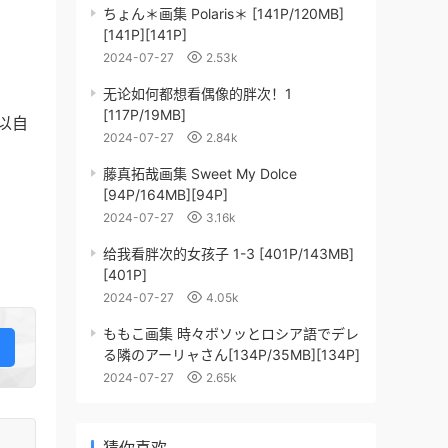
ちょん＊画集 Polaris＊ [141P/120MB]
[141P][141P]
2024-07-27
2.53k
无论如何都想看偶像的胖次！1
[117P/19MB]
以自
2024-07-27
2.84k
藤真拓哉画集 Sweet My Dolce
[94P/164MB][94P]
2024-07-27
3.16k
给我看胖次的女孩子 1-3 [401P/143MB]
[401P]
2024-07-27
4.05k
ももこ画集 時々ボソッとロシア語でデレ
る隣のアーリャさん[134P/35MB][134P]
2024-07-27
2.65k