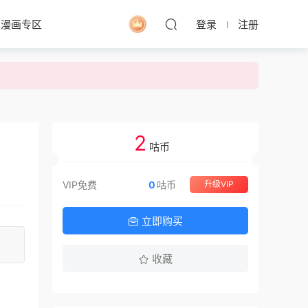
求漫画专区
登录
注册
2
咕币
VIP免费
0
咕币
升级VIP
立即购买
收藏