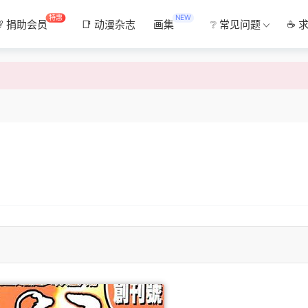
特惠
NEW
💯 捐助会员
📑 动漫杂志
画集
❔ 常见问题
☕ 