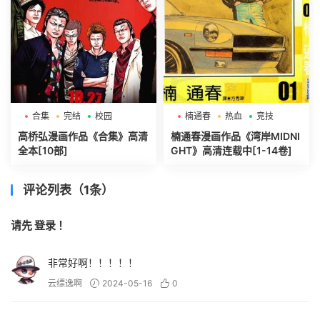
合集
完结
校园
楠通春
热血
竞技
高桥弘漫画作品《合集》高清
楠通春漫画作品《湾岸MIDNI
全本[10部]
GHT》高清连载中[1-14卷]
评论列表（1条）
请先
登录
！
非常好啊！！！！！
云缥逸啊
2024-05-16
0