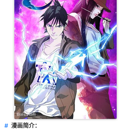
漫画简介：