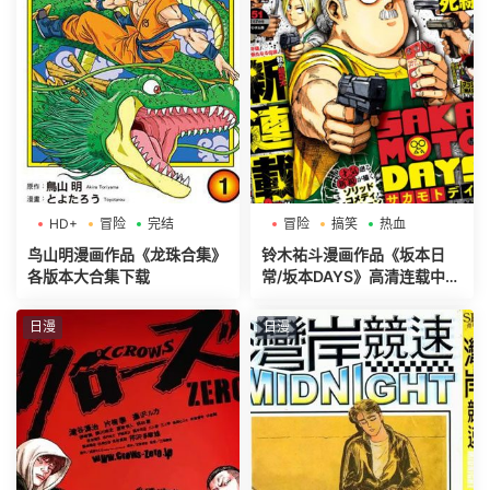
HD+
冒险
完结
冒险
搞笑
热血
鸟山明漫画作品《龙珠合集》
铃木祐斗漫画作品《坂本日
各版本大合集下载
常/坂本DAYS》高清连载中[1
-156话]
日漫
日漫