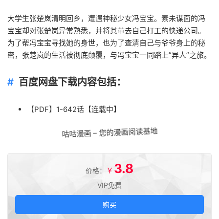
大学生张楚岚清明回乡，遭遇神秘少女冯宝宝。素未谋面的冯
宝宝却对张楚岚异常熟悉，并将其带去自己打工的快递公司。
为了帮冯宝宝寻找她的身世，也为了查清自己与爷爷身上的秘
密，张楚岚的生活被彻底颠覆，与冯宝宝一同踏上”异人”之旅。
百度网盘下载内容包括：
【PDF】1-642话【连载中】
咕咕漫画 – 您的漫画阅读基地
3.8
￥
价格：
VIP免费
购买