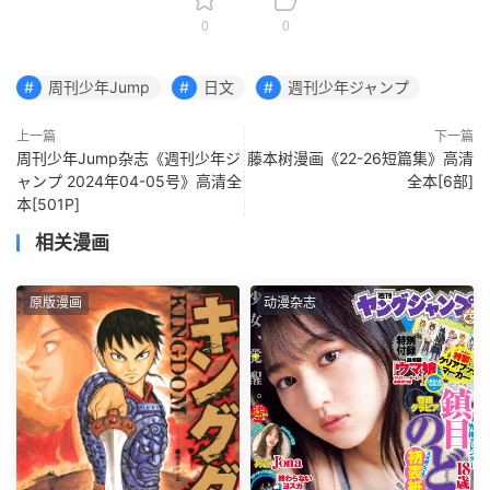
0
0
周刊少年Jump
日文
週刊少年ジャンプ
上一篇
下一篇
周刊少年Jump杂志《週刊少年ジ
藤本树漫画《22-26短篇集》高清
ャンプ 2024年04-05号》高清全
全本[6部]
本[501P]
相关漫画
原版漫画
动漫杂志