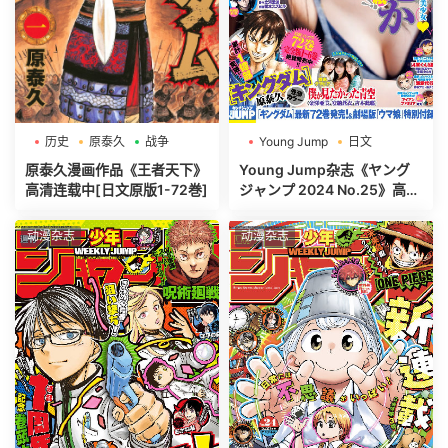
历史
原泰久
战争
Young Jump
日文
週刊ヤングジャンプ
原泰久漫画作品《王者天下》
Young Jump杂志《ヤング
高清连载中[日文原版1-72巻]
ジャンプ 2024 No.25》高清
全本[497P]
动漫杂志
动漫杂志