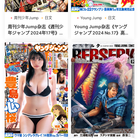
周刊少年Jump
日文
Young Jump
日文
週刊少年ジャンプ
週刊ヤングジャンプ
周刊少年Jump杂志《週刊少
Young Jump杂志《ヤング
年ジャンプ 2024年17号》高
ジャンプ 2024 No.17》高清
清全本[465P]
全本[465P]
动漫杂志
原版漫画