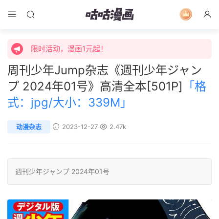
限时活动，漫画1元起！
限时特价购买终身会员享受全站免费体验！
限时活动，漫画1元起！
周刊少年Jump杂志《週刊少年ジャン
限时特价购买终身会员享受全站免费体验！
プ 2024年01号》高清全本[501P]
「格
式：jpg/大小：339M」
动漫杂志
2023-12-27
2.47k
週刊少年ジャンプ
2024年01号