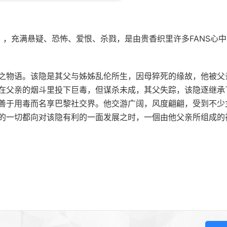
》，充满
悬疑
、
恐怖
、爱恨、杀戮，是由贵香织里许多FANS心
之物语。该隐是其父与姊姊乱伦所生，因母猝死的缘故，他被父
在父亲的烟斗里投下巨毒，但谋杀未成，其父失踪，该隐逐继承
善于用毒而名享巴黎社交界。他交游广阔，风度翩翩，受到不少
的一切都向对该隐有利的一面发展之时，一個由他父亲所组成的