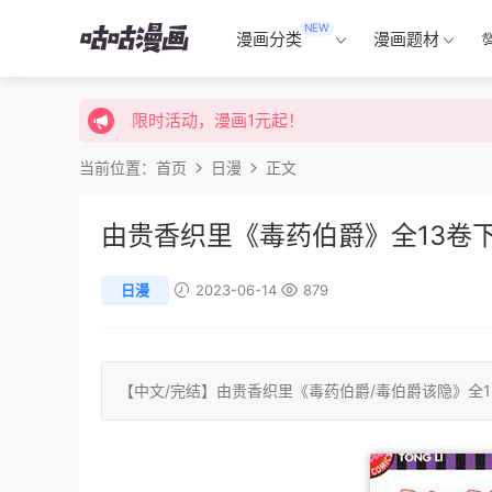
NEW
限时活动，漫画1元起！
漫画分类
漫画题材
限时特价购买终身会员享受全站免费体验！
限时活动，漫画1元起！
限时特价购买终身会员享受全站免费体验！
当前位置：
首页
日漫
正文
由贵香织里《毒药伯爵》全13卷
日漫
2023-06-14
879
【中文/
完结
】
由贵香织里
《毒药伯爵/毒伯爵该隐》全1