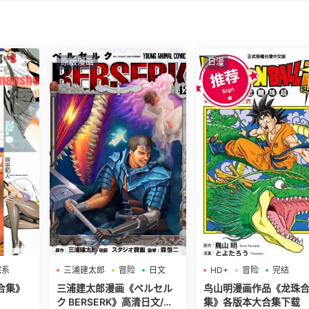
原版漫画
日漫
宅系
三浦建太郎
冒险
日文
HD+
冒险
完结
合集》
三浦建太郎漫画《ベルセル
鸟山明漫画作品《龙珠
ク BERSERK》高清日文/连
集》各版本大合集下载