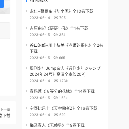
猜你喜欢
永仁+蔡景东《陆小凤》全10卷下载
2023-06-14
705
吉原由起《哥哥与我》全1卷下载
2023-06-15
354
谷口治郎+川上弘美《老师的提包》全2卷
下载
2023-06-15
665
周刊少年Jump杂志《週刊少年ジャンプ
2024年24号》高清全本[520P]
2024-05-14
1.73k
春场葱《五等分的花嫁》全14卷下载
2023-06-15
1.53k
宇野比吕士《天空霸者Z》全16卷下载
下一篇
2023-06-14
629
卷下载
梅泽春人《无赖男》全9卷下载