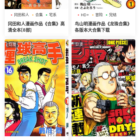
冈田和人
合集
宅系
HD+
冒险
完结
冈田和人漫画作品《合集》高
鸟山明漫画作品《龙珠合集》
清全本[8部]
各版本大合集下载
日漫
日漫