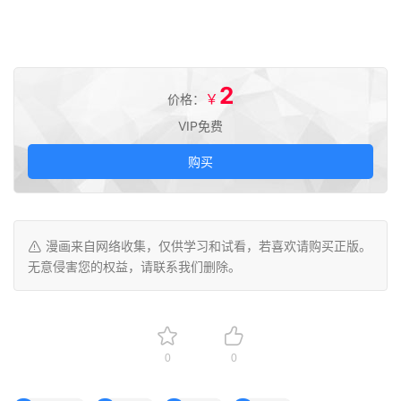
2
￥
价格：
VIP免费
购买
漫画来自网络收集，仅供学习和试看，若喜欢请购买正版。
无意侵害您的权益，请联系我们删除。
0
0