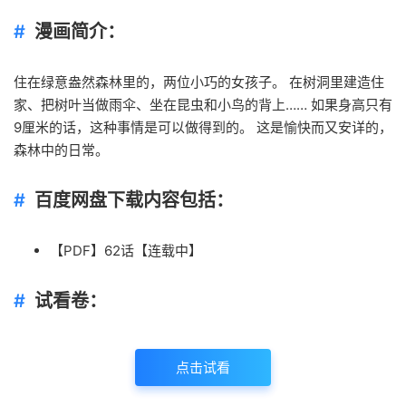
漫画简介：
住在绿意盎然森林里的，两位小巧的女孩子。 在树洞里建造住
家、把树叶当做雨伞、坐在昆虫和小鸟的背上…… 如果身高只有
9厘米的话，这种事情是可以做得到的。 这是愉快而又安详的，
森林中的日常。
百度网盘下载内容包括：
【PDF】62话【连载中】
试看卷：
点击试看