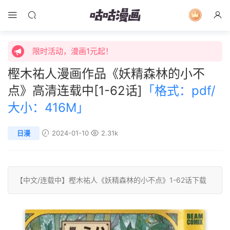
限时特价购买终身会员享受全站免费体验！
限时活动，漫画1元起！
限时特价购买终身会员享受全站免费体验！
樫木祐人漫画作品《妖精森林的小不
点》高清连载中[1-62话]
「格式：pdf/
大小：416M」
日漫
2024-01-10
2.31k
【中文/
连载中
】
樫木祐人
《妖精森林的小不点》1-62话下载