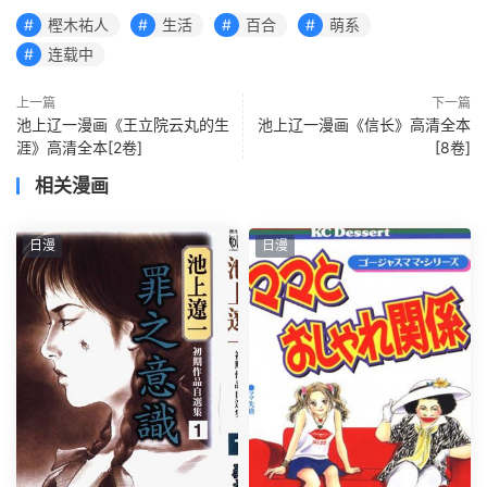
樫木祐人
生活
百合
萌系
连载中
上一篇
下一篇
池上辽一漫画《王立院云丸的生
池上辽一漫画《信长》高清全本
涯》高清全本[2卷]
[8卷]
相关漫画
日漫
日漫