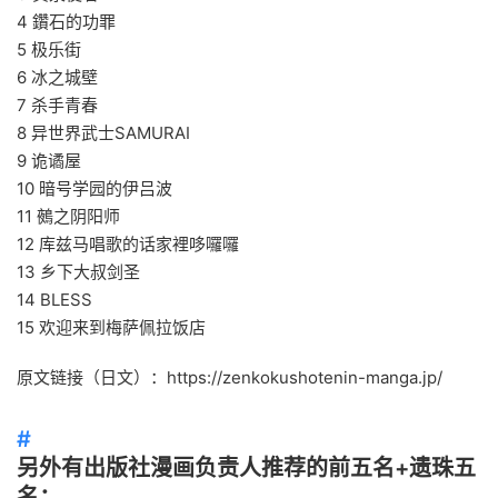
4 鑽石的功罪
5 极乐街
6 冰之城壁
7 杀手青春
8 异世界武士SAMURAI
9 诡谲屋
10 暗号学园的伊吕波
11 鵺之阴阳师
12 库兹马唱歌的话家裡哆囉囉
13 乡下大叔剑圣
14 BLESS
15 欢迎来到梅萨佩拉饭店
原文链接（日文）：https://zenkokushotenin-manga.jp/
另外有出版社漫画负责人推荐的前五名+遗珠五
名：