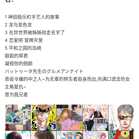
1 神田极乐町手艺人的故事
2 龙与变色龙
3 在异世界被姊姊抢走名字了
4 恋爱吧 冒牌天使
5 平和之国的岛崎
姐姐的翠君
凝视你的侧颜
バットゥータ先生のグルメアンナイト
恶役令孃的中之人~为无辜的转生者挺身而出,向满口谎言的女
主角复仇~
曾为我兄者