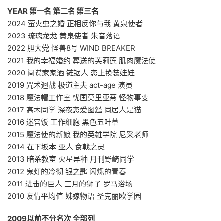
YEAR 第一名 第二名 第三名
2024 萤火虫之婚 正相反你与我 黄泉使者
2023 琉璃龙龙 黄泉使者 朱音落语
2022 胆大党 怪兽8号 WIND BREAKER
2021 我的幸福婚约 葬送的芙莉莲 肌肉魔法使
2020 间谍家家酒 链锯人 恋上换装娃娃
2019 咒术迴战 极道主夫 act-age 演员
2018 魔法帽工作室 忧国莫里亚蒂 怪物事变
2017 高木同学 深夜恋爱图鑑 同居人是猫
2016 迷宫饭 工作细胞 黑色五叶草
2015 魔法使的新娘 我的英雄学院 尼采老师
2014 在下坂本 亚人 食戟之灵
2013 暗杀教室 火星异种 月刊野崎同学
2012 鬼灯的冷彻 银之匙 闪烁的青春
2011 进击的巨人 三月的狮子 罗马浴场
2010 友情平均值 姊嫁物语 圣克丽欧学园
2009以前不分名次 全部列