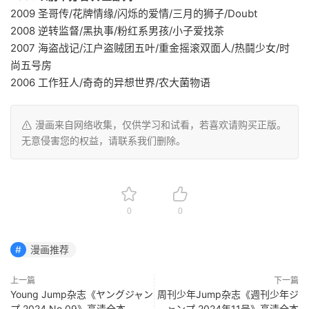
2009 圣哥传/花牌情缘/闪烁的爱情/三月的狮子/Doubt
2008 逆转监督/黑执事/粉红系男孩/小子爱找茶
2007 海盗战记/江户盗贼团五叶/重金摇滚双面人/热鬪少女/时
尚五号房
2006 工作狂人/奇奇的异想世界/农大菌物语
漫画来自网络收集，仅供学习和试看，若喜欢请购买正版。
无意侵害您的权益，请联系我们删除。
0
0
漫画推荐
上一篇
下一篇
Young Jump杂志《ヤングジャン
周刊少年Jump杂志《週刊少年ジ
プ 2024 No.09》高清全本
ャンプ 2024年11号》高清全本