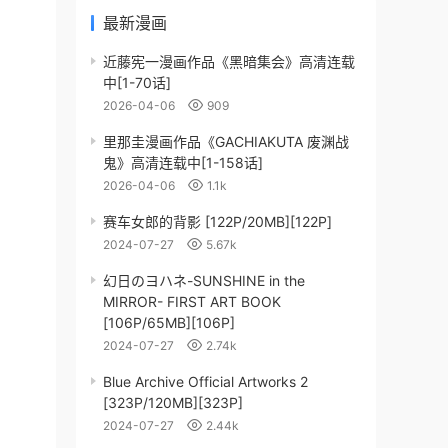
最新漫画
近藤宪一漫画作品《黑暗集会》高清连载
中[1-70话]
2026-04-06
909
里那圭漫画作品《GACHIAKUTA 废渊战
鬼》高清连载中[1-158话]
2026-04-06
1.1k
赛车女郎的背影 [122P/20MB][122P]
2024-07-27
5.67k
幻日のヨハネ-SUNSHINE in the
MIRROR- FIRST ART BOOK
[106P/65MB][106P]
2024-07-27
2.74k
Blue Archive Official Artworks 2
[323P/120MB][323P]
2024-07-27
2.44k