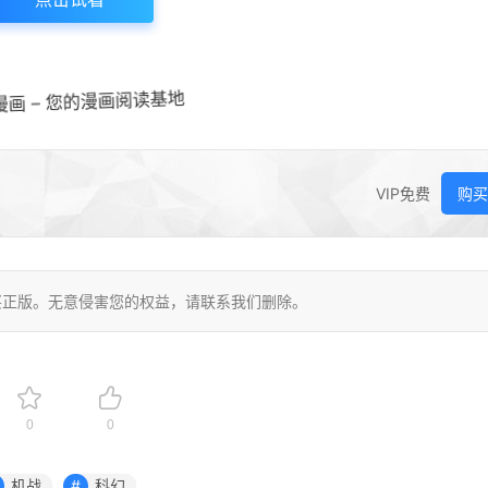
画 – 您的漫画阅读基地
VIP免费
购买
买正版。无意侵害您的权益，请联系我们删除。
0
0
机战
科幻