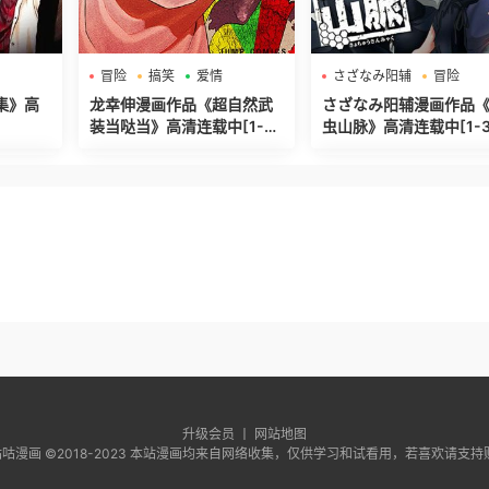
冒险
搞笑
爱情
さざなみ阳辅
冒险
恐怖
集》高
龙幸伸漫画作品《超自然武
さざなみ阳辅漫画作品
装当哒当》高清连载中[1-71
虫山脉》高清连载中[1-3
话]
话]
升级会员 丨
网站地图
ht ©咕咕漫画 ©2018-2023 本站漫画均来自网络收集，仅供学习和试看用，若喜欢请支