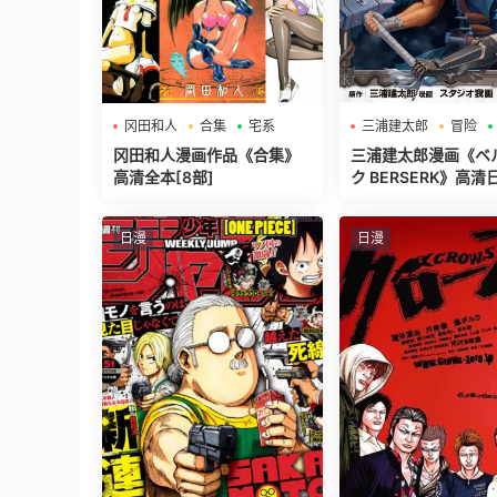
冈田和人
合集
宅系
三浦建太郎
冒险
冈田和人漫画作品《合集》
三浦建太郎漫画《ベ
高清全本[8部]
ク BERSERK》高清
载中[第01-42巻]
日漫
日漫