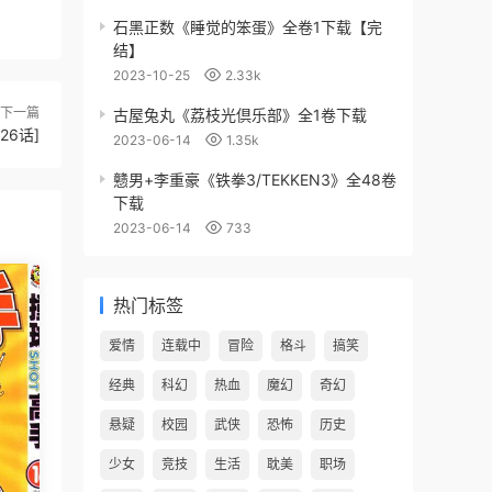
石黑正数《睡觉的笨蛋》全卷1下载【完
结】
2023-10-25
2.33k
下一篇
古屋兔丸《荔枝光倶乐部》全1卷下载
6话]
2023-06-14
1.35k
戆男+李重豪《铁拳3/TEKKEN3》全48卷
下载
2023-06-14
733
热门标签
爱情
连载中
冒险
格斗
搞笑
经典
科幻
热血
魔幻
奇幻
悬疑
校园
武侠
恐怖
历史
少女
竞技
生活
耽美
职场