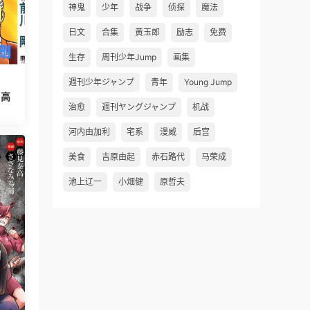
神鬼
少年
战争
侦探
魔法
日文
合集
黄玉郎
励志
免费
生存
周刊少年Jump
画集
週刊少年ジャンプ
青年
Young Jump
》高
治愈
週刊ヤングジャンプ
机战
河内由加利
宅系
漫威
后宫
美食
吉原由起
赤石路代
马荣成
池上辽一
小畑健
原哲夫