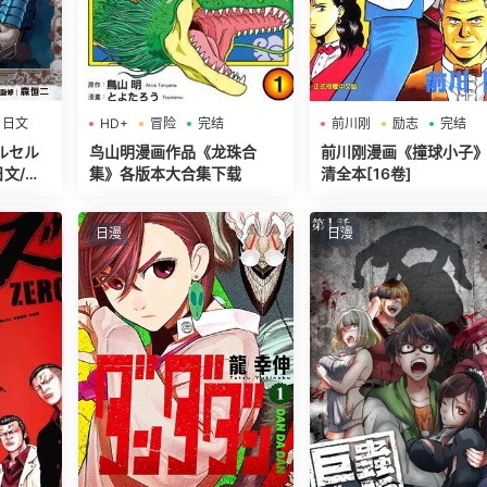
日文
HD+
冒险
完结
前川刚
励志
完结
ルセル
鸟山明漫画作品《龙珠合
前川刚漫画《撞球小子
日文/连
集》各版本大合集下载
清全本[16卷]
日漫
日漫