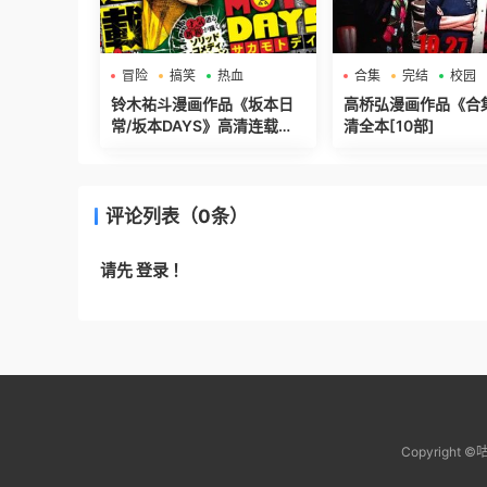
冒险
搞笑
热血
合集
完结
校园
铃木祐斗漫画作品《坂本日
高桥弘漫画作品《合
常/坂本DAYS》高清连载中
清全本[10部]
[1-156话]
评论列表（0条）
请先
登录
！
Copyrig