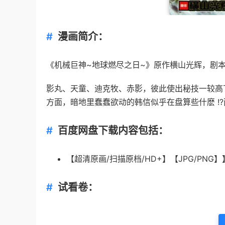
漫画简介：
《机械巨神~地球燃尽之日~》原作横山光辉，剧
影丸、天童、迪克牧、赤影，彼此使出秘技一较高下
方面，暗地里蠢蠢欲动的韩信似乎在盘算些什麽 !
百度网盘下载内容包括：
【超清原画/扫描原档/
HD+
】
【JPG/PNG
试看卷：