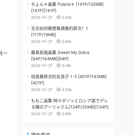
ちょん＊画集 Polaris＊ [141P/120MB]
[141P][141P]
2024-07-27
2.53k
无论如何都想看偶像的胖次！1
[117P/19MB]
2024-07-27
2.84k
藤真拓哉画集 Sweet My Dolce
另一
[94P/164MB][94P]
2024-07-27
3.16k
给我看胖次的女孩子 1-3 [401P/143MB]
[401P]
2024-07-27
4.05k
ももこ画集 時々ボソッとロシア語でデレ
る隣のアーリャさん[134P/35MB][134P]
2024-07-27
2.65k