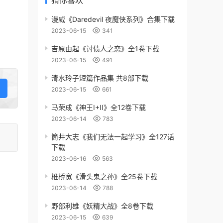
猜你喜欢
漫威《Daredevil 夜魔侠系列》合集下载
2023-06-15
341
吉原由起《讨债人之恋》全1卷下载
2023-06-15
491
清水玲子短篇作品集 共8部下载
2023-06-15
661
马荣成《神王I+II》全12卷下载
2023-06-14
783
筒井大志《我们无法一起学习》全127话
下载
2023-06-16
563
椎桥宽《滑头鬼之孙》全25卷下载
2023-06-14
788
野部利雄《妖精大战》全8卷下载
2023-06-15
639