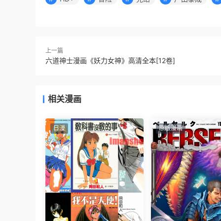
上一篇
六道神士漫画《妖力女神》高清全本[12卷]
相关漫画
日漫
原版漫画