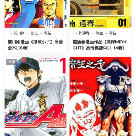
前川刚
励志
完结
楠通春
热血
竞技
前川刚漫画《撞球小子》高清
楠通春漫画作品《湾岸MIDNI
全本[16卷]
GHT》高清连载中[1-14卷]
日漫
日漫