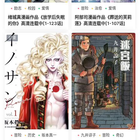
励志
校园
爱情
冒险
治愈
爱情
绪城真漫画作品《放学后失眠
阿部司漫画作品《葬送的芙莉
的你》高清连载中[1-123话]
莲》高清连载中[1-107话]
日漫
日漫
冒险
历史
坂本真一
九井谅子
冒险
奇幻