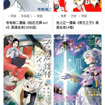
完结
寺岛裕二
校园
免费
历史
完结
寺岛裕二漫画《钻石王牌 act
池上辽一漫画《帝王之子》高
Ⅱ》高清全本[308话]
清全本[4卷]
日漫
日漫