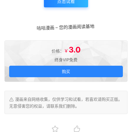
点击试看
咕咕漫画 – 您的漫画阅读基地
3.0
￥
价格：
终身VIP免费
购买
漫画来自网络收集，仅供学习和试看，若喜欢请购买正版。
无意侵害您的权益，请联系我们删除。