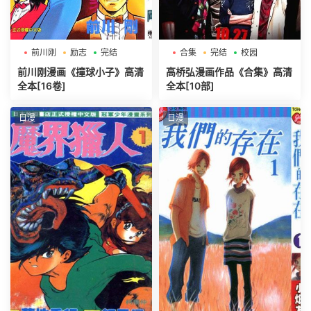
前川刚
励志
完结
合集
完结
校园
前川刚漫画《撞球小子》高清
高桥弘漫画作品《合集》高清
全本[16卷]
全本[10部]
日漫
日漫