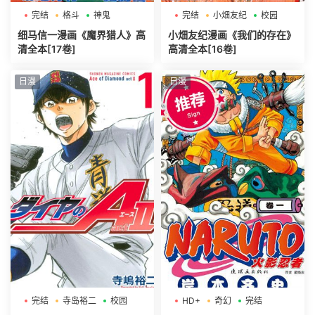
完结
格斗
神鬼
完结
小畑友纪
校园
细马信一漫画《魔界猎人》高
小畑友纪漫画《我们的存在》
清全本[17卷]
高清全本[16卷]
日漫
日漫
完结
寺岛裕二
校园
HD+
奇幻
完结