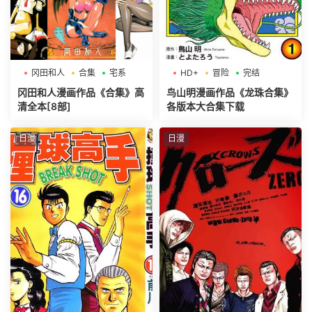
冈田和人
合集
宅系
HD+
冒险
完结
冈田和人漫画作品《合集》高
鸟山明漫画作品《龙珠合集》
清全本[8部]
各版本大合集下载
日漫
日漫