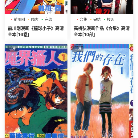
前川刚
励志
完结
合集
完结
校园
前川刚漫画《撞球小子》高清
高桥弘漫画作品《合集》高清
全本[16卷]
全本[10部]
日漫
日漫