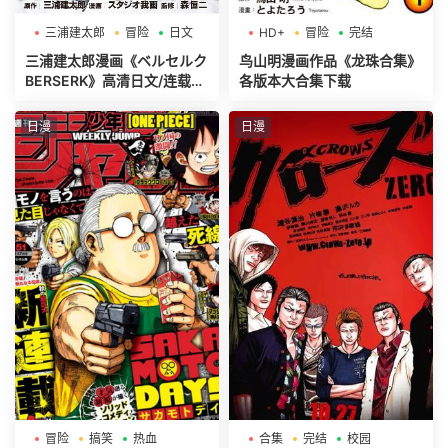
三浦建太郎
冒险
日文
HD+
冒险
完结
三浦建太郎漫画《ベルセルク
鸟山明漫画作品《龙珠合集》
BERSERK》高清日文/连载中
各版本大合集下载
[第01-42巻]
日漫
日漫
冒险
搞笑
热血
合集
完结
校园