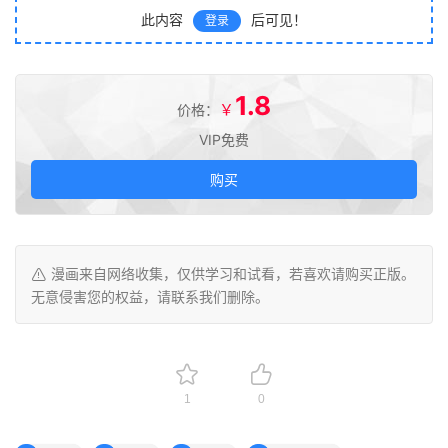
此内容
后可见！
登录
1.8
￥
价格：
VIP免费
购买
漫画来自网络收集，仅供学习和试看，若喜欢请购买正版。
无意侵害您的权益，请联系我们删除。
1
0