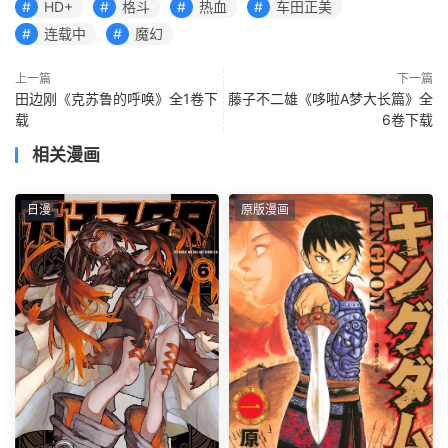
HD+
格斗
热血
车田正美
连载中
魔幻
上一篇
下一篇
田边刚《克苏鲁的呼唤》全1卷下
藤子不二雄《哆啦A梦大长篇》全
载
6卷下载
相关漫画
日漫
原版漫画