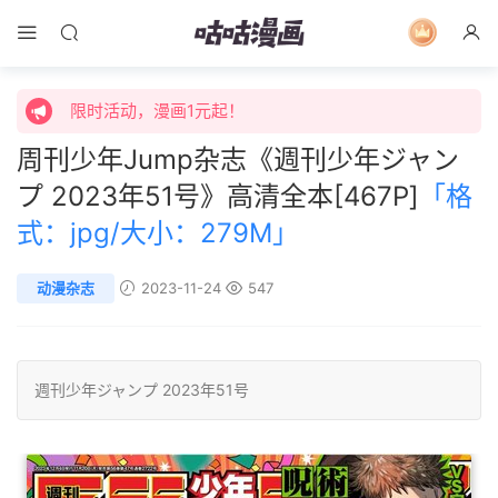
限时活动，漫画1元起！
限时特价购买终身会员享受全站免费体验！
限时活动，漫画1元起！
周刊少年Jump杂志《週刊少年ジャン
限时特价购买终身会员享受全站免费体验！
プ 2023年51号》高清全本[467P]
「格
式：jpg/大小：279M」
动漫杂志
2023-11-24
547
週刊少年ジャンプ
2023年51号