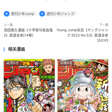
周刊少年Jump
週刊少年ジャンプ
上一篇
下一篇
池田晃久漫画《十字架与吸血鬼
Young Jump杂志《ヤングジャン
2》高清全本[14卷]
プ 2023 No.52》高清全本
[501P]
相关漫画
动漫杂志
动漫杂志