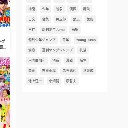
神鬼
少年
战争
侦探
魔法
日文
合集
黄玉郎
励志
免费
生存
周刊少年Jump
画集
週刊少年ジャンプ
青年
Young Jump
ング
治愈
週刊ヤングジャンプ
机战
河内由加利
宅系
漫威
后宫
美食
吉原由起
赤石路代
马荣成
池上辽一
小畑健
原哲夫