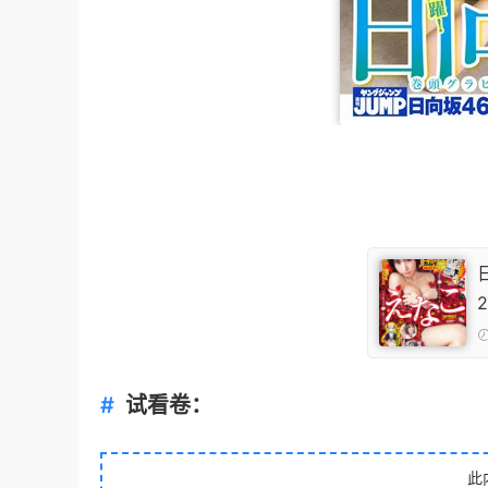
试看卷：
此