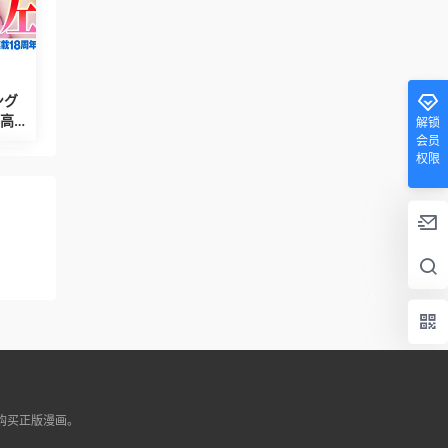
ング
解锁
会员
权限
持购买正版漫画。