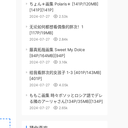
ちょん＊画集 Polaris＊ [141P/120MB]
[141P][141P]
2024-07-27
2.53k
无论如何都想看偶像的胖次！1
[117P/19MB]
2024-07-27
2.84k
藤真拓哉画集 Sweet My Dolce
[94P/164MB][94P]
2024-07-27
3.16k
给我看胖次的女孩子 1-3 [401P/143MB]
[401P]
2024-07-27
4.05k
ももこ画集 時々ボソッとロシア語でデレ
る隣のアーリャさん[134P/35MB][134P]
2024-07-27
2.65k