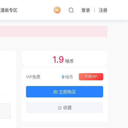
求漫画专区
登录
注册
1.9
：
咕币
VIP免费
0
咕币
升级VIP
立即购买
收藏