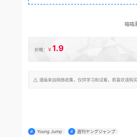
咕咕
1.9
￥
价格：
漫画来自网络收集，仅供学习和试看，若喜欢请购
Young Jump
週刊ヤングジャンプ