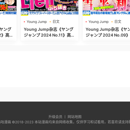
Young Jump
日文
Young Jump
日文
週刊ヤングジャンプ
週刊ヤングジャンプ
《ヤング
Young Jump杂志《ヤング
Young Jump杂志《ヤ
ジャンプ 2024 No.11》高清
ジャンプ 2024 No.09》高
全本[498P]
清全本[480P]
升级会员 丨
网站地图
ht ©咕咕漫画 ©2018-2023 本站漫画均来自网络收集，仅供学习和试看用，若喜欢请支