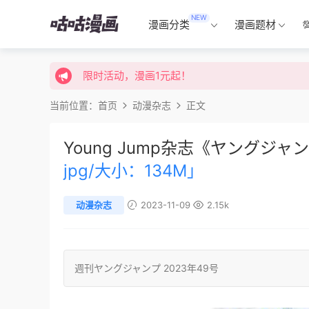
NEW
限时活动，漫画1元起！
漫画分类
漫画题材
限时特价购买终身会员享受全站免费体验！
限时活动，漫画1元起！
限时特价购买终身会员享受全站免费体验！
当前位置：
首页
动漫杂志
正文
Young Jump杂志《ヤングジャンプ
jpg/大小：134M」
动漫杂志
2023-11-09
2.15k
週刊ヤングジャンプ
2023年49号