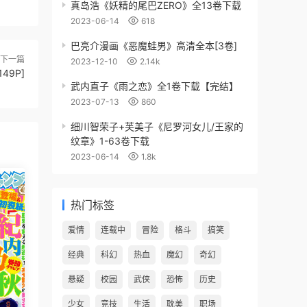
真岛浩《妖精的尾巴ZERO》全13卷下载
2023-06-14
618
巴亮介漫画《恶魔蛙男》高清全本[3卷]
下一篇
2023-12-10
2.14k
49P]
武内直子《雨之恋》全1卷下载【完结】
2023-07-13
860
细川智荣子+芙美子《尼罗河女儿/王家的
纹章》1-63卷下载
2023-06-14
1.8k
热门标签
爱情
连载中
冒险
格斗
搞笑
经典
科幻
热血
魔幻
奇幻
悬疑
校园
武侠
恐怖
历史
少女
竞技
生活
耽美
职场