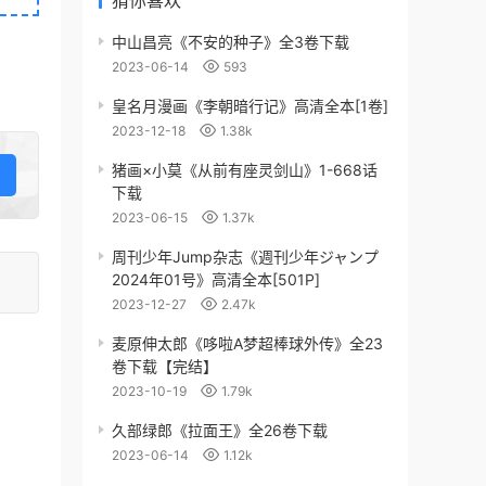
猜你喜欢
中山昌亮《不安的种子》全3卷下载
2023-06-14
593
皇名月漫画《李朝暗行记》高清全本[1卷]
2023-12-18
1.38k
猪画×小莫《从前有座灵剑山》1-668话
下载
2023-06-15
1.37k
周刊少年Jump杂志《週刊少年ジャンプ
2024年01号》高清全本[501P]
2023-12-27
2.47k
麦原伸太郎《哆啦A梦超棒球外传》全23
卷下载【完结】
2023-10-19
1.79k
久部绿郎《拉面王》全26卷下载
2023-06-14
1.12k