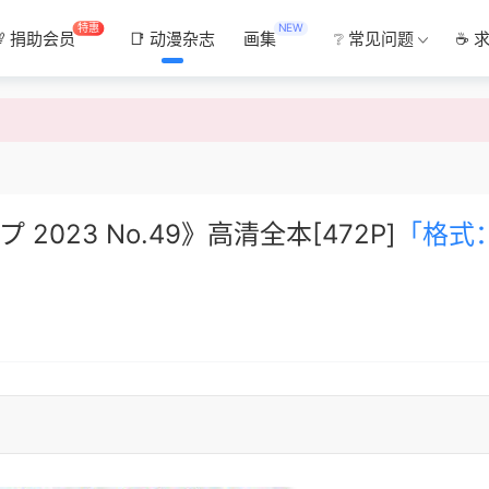
特惠
NEW
💯 捐助会员
📑 动漫杂志
画集
❔ 常见问题
☕ 
 2023 No.49》高清全本[472P]
「格式