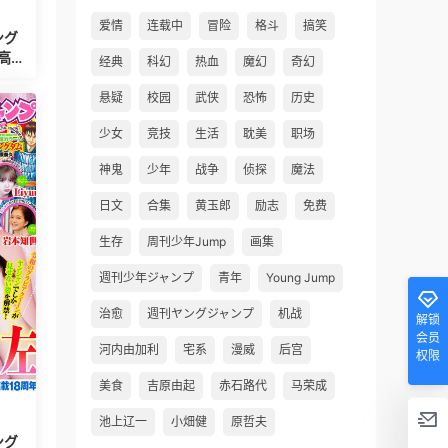
爱情
连载中
冒险
格斗
搞笑
ング
经典
科幻
热血
魔幻
奇幻
悬疑
校园
武侠
恐怖
历史
少女
竞技
生活
耽美
职场
神鬼
少年
战争
侦探
魔法
日文
合集
黄玉郎
励志
免费
生存
周刊少年Jump
画集
週刊少年ジャンプ
青年
Young Jump
治愈
週刊ヤングジャンプ
机战
解锁
会员
河内由加利
宅系
漫威
后宫
权限
美食
吉原由起
赤石路代
马荣成
池上辽一
小畑健
原哲夫
ング