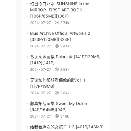
幻日のヨハネ-SUNSHINE in the
MIRROR- FIRST ART BOOK
[106P/65MB][106P]
2024-07-27
2.74k
Blue Archive Official Artworks 2
[323P/120MB][323P]
2024-07-27
2.44k
ちょん＊画集 Polaris＊ [141P/120MB]
[141P][141P]
2024-07-27
2.53k
无论如何都想看偶像的胖次！1
[117P/19MB]
2024-07-27
2.84k
藤真拓哉画集 Sweet My Dolce
[94P/164MB][94P]
2024-07-27
3.16k
给我看胖次的女孩子 1-3 [401P/143MB]