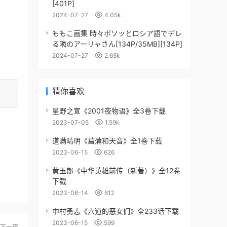
[401P]
2024-07-27
4.05k
ももこ画集 時々ボソッとロシア語でデレ
る隣のアーリャさん[134P/35MB][134P]
2024-07-27
2.65k
猜你喜欢
星野之宣《2001夜物语》全3卷下载
2023-07-05
1.59k
道满晴明《菖蒲和天音》全1卷下载
2023-06-15
626
黄玉郎《中华英雄前传（新著）》全12卷
下载
2023-06-14
612
中村勇志《六道的恶女们》全233话下载
2023-06-15
599