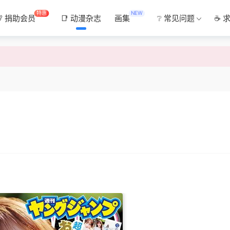
特惠
NEW
💯 捐助会员
📑 动漫杂志
画集
❔ 常见问题
☕ 