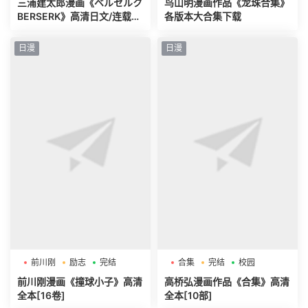
三浦建太郎漫画《ベルセルク
鸟山明漫画作品《龙珠合集》
BERSERK》高清日文/连载中
各版本大合集下载
[第01-42巻]
日漫
日漫
前川刚
励志
完结
合集
完结
校园
前川刚漫画《撞球小子》高清
高桥弘漫画作品《合集》高清
全本[16卷]
全本[10部]