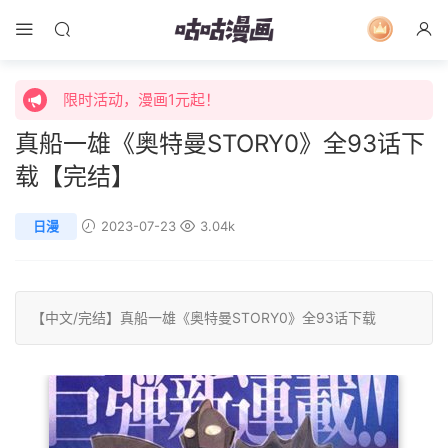
限时活动，漫画1元起！
限时特价购买终身会员享受全站免费体验！
限时活动，漫画1元起！
真船一雄《奥特曼STORY0》全93话下
限时特价购买终身会员享受全站免费体验！
载【完结】
日漫
2023-07-23
3.04k
【中文/
完结
】
真船一雄
《奥特曼STORY0》全93话下载