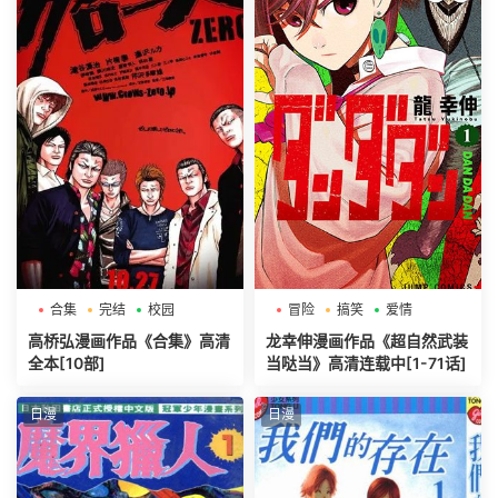
合集
完结
校园
冒险
搞笑
爱情
高桥弘漫画作品《合集》高清
龙幸伸漫画作品《超自然武装
全本[10部]
当哒当》高清连载中[1-71话]
日漫
日漫