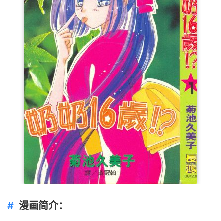
漫画简介：