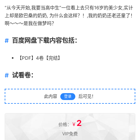
“从今天开始,我要当高中生”一位看上去只有16岁的美
少女
,实计
上却是欧巴桑的奶奶, 为什么会这样？！,我的奶奶还老还童了！
啊～～～是我在做梦吗？
百度网盘下载内容包括：
【PDF】4卷【完结】
试看卷：
此内容
后可见！
登录
2
￥
价格：
VIP免费