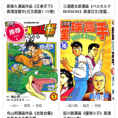
原泰久漫画作品《王者天下》
三浦建太郎漫画《ベルセルク
高清连载中[日文原版1-72巻]
BERSERK》高清日文/连载中
[第01-42巻]
日漫
日漫
HD+
冒险
完结
前川刚
励志
完结
鸟山明漫画作品《龙珠合集》
前川刚漫画《撞球小子》高清