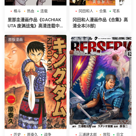
格斗
热血
连载
冈田和人
合集
宅系
里那圭漫画作品《GACHIAK
冈田和人漫画作品《合集》高
UTA 废渊战鬼》高清连载中[1
清全本[8部]
-158话]
原版漫画
原版漫画
历史
原泰久
战争
三浦建太郎
冒险
日文