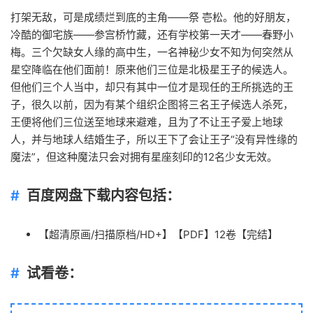
打架无敌，可是成绩烂到底的主角——祭 壱松。他的好朋友，
冷酷的御宅族——参宫桥竹藏，还有学校第一天才——春野小
梅。三个欠缺女人缘的高中生，一名神秘少女不知为何突然从
星空降临在他们面前！原来他们三位是北极星王子的候选人。
但他们三个人当中，却只有其中一位才是现任的王所挑选的王
子，很久以前，因为有某个组织企图将三名王子候选人杀死，
王便将他们三位送至地球来避难，且为了不让王子爱上地球
人，并与地球人结婚生子，所以王下了会让王子“没有异性缘的
魔法”，但这种魔法只会对拥有星座刻印的12名少女无效。
百度网盘下载内容包括：
【
超清原画/扫描原档/
HD+
】【PDF】12卷【完结】
试看卷：