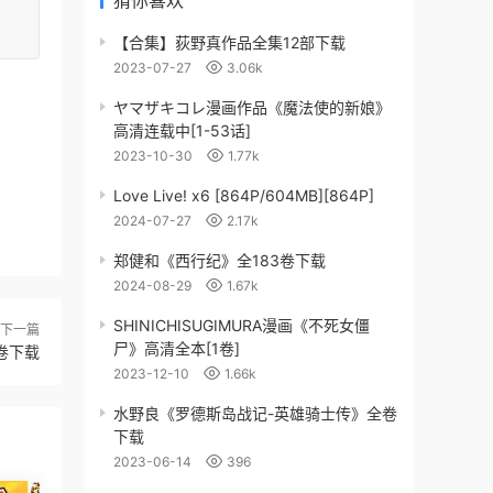
猜你喜欢
【合集】荻野真作品全集12部下载
2023-07-27
3.06k
ヤマザキコレ漫画作品《魔法使的新娘》
高清连载中[1-53话]
2023-10-30
1.77k
Love Live! x6 [864P/604MB][864P]
2024-07-27
2.17k
郑健和《西行纪》全183卷下载
2024-08-29
1.67k
SHINICHISUGIMURA漫画《不死女僵
下一篇
尸》高清全本[1卷]
卷下载
2023-12-10
1.66k
水野良《罗德斯岛战记-英雄骑士传》全卷
下载
2023-06-14
396