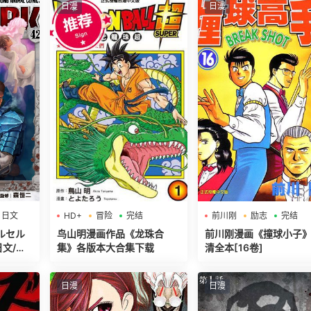
日漫
日漫
日文
HD+
冒险
完结
前川刚
励志
完结
ルセル
鸟山明漫画作品《龙珠合
前川刚漫画《撞球小子
日文/连
集》各版本大合集下载
清全本[16卷]
日漫
日漫