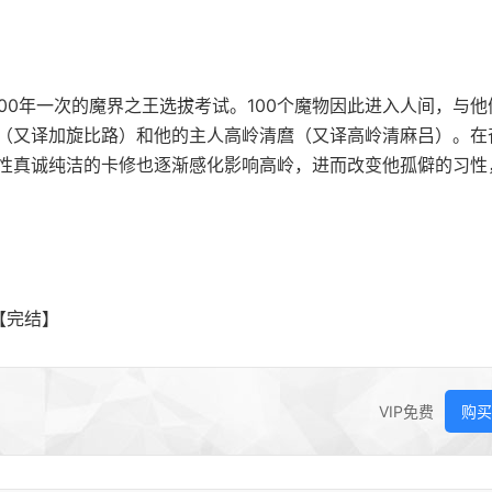
00年一次的魔界之王选拔考试。100个魔物因此进入人间，与他
（又译加旋比路）和他的主人高岭清麿（又译高岭清麻吕）。在
性真诚纯洁的卡修也逐渐感化影响高岭，进而改变他孤僻的习性
【完结】
VIP免费
购买