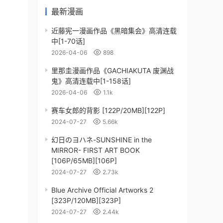
最新漫画
近藤宪一漫画作品《黑暗集会》高清连载
中[1-70话]
2026-04-06
898
里那圭漫画作品《GACHIAKUTA 废渊战
鬼》高清连载中[1-158话]
2026-04-06
1.1k
赛车女郎的背影 [122P/20MB][122P]
2024-07-27
5.66k
幻日のヨハネ-SUNSHINE in the
MIRROR- FIRST ART BOOK
[106P/65MB][106P]
2024-07-27
2.73k
Blue Archive Official Artworks 2
[323P/120MB][323P]
2024-07-27
2.44k