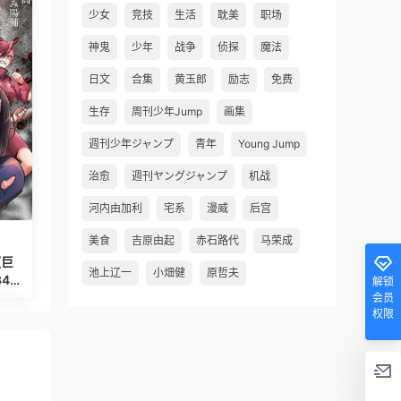
少女
竞技
生活
耽美
职场
神鬼
少年
战争
侦探
魔法
日文
合集
黄玉郎
励志
免费
生存
周刊少年Jump
画集
週刊少年ジャンプ
青年
Young Jump
治愈
週刊ヤングジャンプ
机战
河内由加利
宅系
漫威
后宫
美食
吉原由起
赤石路代
马荣成
《巨
池上辽一
小畑健
原哲夫
4
解锁
会员
权限