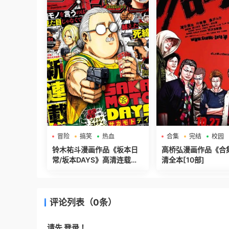
冒险
搞笑
热血
合集
完结
校园
铃木祐斗漫画作品《坂本日
高桥弘漫画作品《合
常/坂本DAYS》高清连载中
清全本[10部]
[1-156话]
评论列表（0条）
请先
登录
！