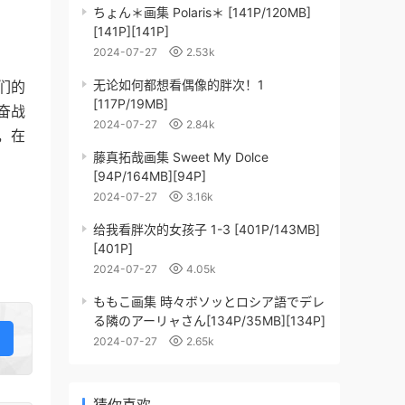
ちょん＊画集 Polaris＊ [141P/120MB]
[141P][141P]
2024-07-27
2.53k
无论如何都想看偶像的胖次！1
们的
[117P/19MB]
奋战
2024-07-27
2.84k
，在
藤真拓哉画集 Sweet My Dolce
[94P/164MB][94P]
2024-07-27
3.16k
给我看胖次的女孩子 1-3 [401P/143MB]
[401P]
2024-07-27
4.05k
ももこ画集 時々ボソッとロシア語でデレ
る隣のアーリャさん[134P/35MB][134P]
2024-07-27
2.65k