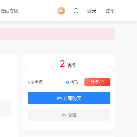
求漫画专区
登录
注册
2
咕币
VIP免费
0
咕币
升级VIP
立即购买
收藏