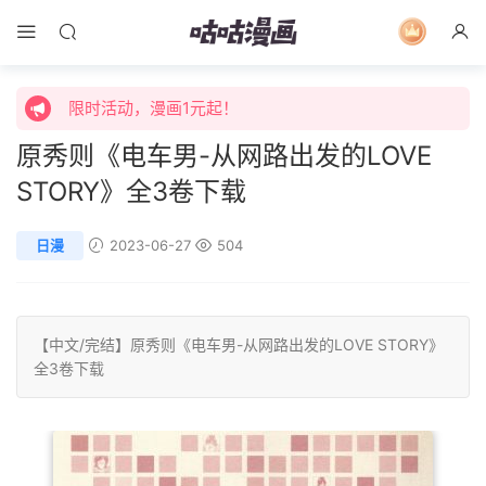
限时活动，漫画1元起！
限时特价购买终身会员享受全站免费体验！
限时活动，漫画1元起！
原秀则《电车男-从网路出发的LOVE
限时特价购买终身会员享受全站免费体验！
STORY》全3卷下载
日漫
2023-06-27
504
【中文/
完结
】
原秀则
《电车男-从网路出发的LOVE STORY》
全3卷下载