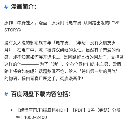
漫画简介：
原作：中野独人，漫画：原秀则《电车男-从网路出发的LOVE
STORY》
没有女人缘的御宅族青年「电车男」（年纪﹦没有女朋友岁
月），在电车中，救了被醉汉纠缠的女性。虽然有了恋爱的预
感，却不知道如何展开追求…… 是网路留言板的网友们，支撑著
这样的他———— 为了〝她〞，全心全意付出的电车男，
爱情
路上将会如何呢？话题鼎沸不绝，给人〝跨出第一步的勇气〞
的物语，藉由青春巨匠之手，彻底漫画化！
百度网盘下载内容包括：
【
超清原画/扫描原档/
HD+
】【PDF】3卷【完结】分辨
率：1600*2400