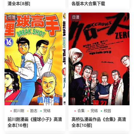
清全本[8部]
各版本大合集下载
日漫
日漫
前川刚
励志
完结
合集
完结
校园
前川刚漫画《撞球小子》高清
高桥弘漫画作品《合集》高清
全本[16卷]
全本[10部]