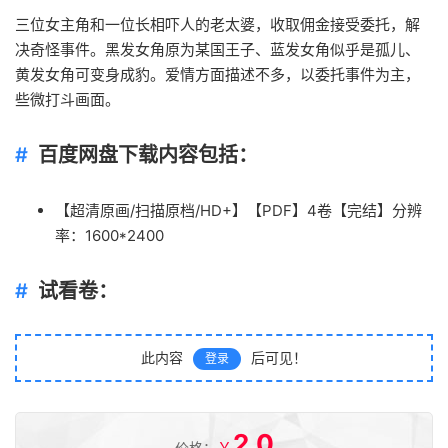
三位女主角和一位长相吓人的老太婆，收取佣金接受委托，解
决奇怪事件。黑发女角原为某国王子、蓝发女角似乎是孤儿、
黄发女角可变身成豹。
爱情
方面描述不多，以委托事件为主，
些微打斗画面。
百度网盘下载内容包括：
【
超清原画/扫描原档/
HD+
】【PDF】4卷【完结】分辨
率：1600*2400
试看卷：
此内容
后可见！
登录
2.0
￥
价格：