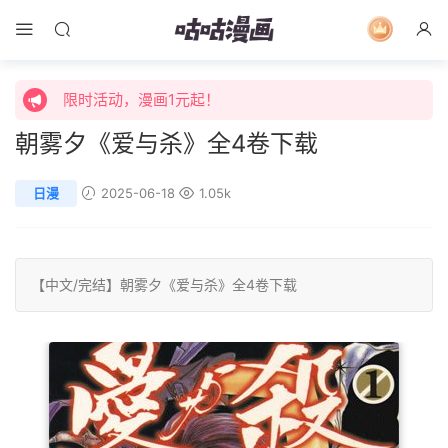
限时活动，漫画1元起！
限时特价购买终身会员享受全站免费体验！
限时活动，漫画1元起！
朝雾夕《爱与杀》全4卷下载
限时特价购买终身会员享受全站免费体验！
日漫
2025-06-18
1.05k
【中文/
完结
】
朝雾夕
《爱与杀》全4卷下载