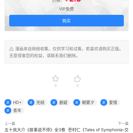
VIP免费
购买
漫画来自网络收集，仅供学习和试看，若喜欢请购买正版。
无意侵害您的权益，请联系我们删除。
0
0
HD+
完结
悬疑
朝雾夕
爱情
青年
上一篇
下一篇
五十岚大介《故事说不停》全3卷
壱村仁《Tales of Symphonia-交