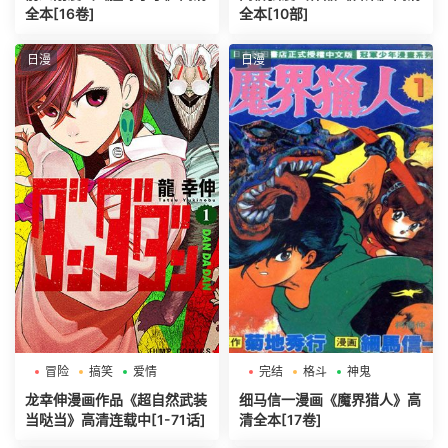
全本[16卷]
全本[10部]
日漫
日漫
冒险
搞笑
爱情
完结
格斗
神鬼
龙幸伸漫画作品《超自然武装
细马信一漫画《魔界猎人》高
当哒当》高清连载中[1-71话]
清全本[17卷]