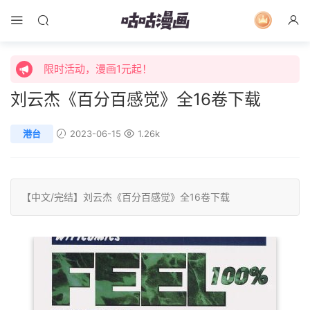
限时活动，漫画1元起！
限时特价购买终身会员享受全站免费体验！
限时活动，漫画1元起！
刘云杰《百分百感觉》全16卷下载
限时特价购买终身会员享受全站免费体验！
港台
2023-06-15
1.26k
【中文/
完结
】
刘云杰
《百分百感觉》全16卷下载