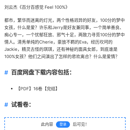
刘云杰《百分百感觉 Feel 100%》
都市，繁华而迷离的灯光，两个性格迥异的好友，100分的梦中
女孩，什么是爱？许乐和Jerry是好友兼同事，一个简单善良、
痴心专一，一个忧郁狂放、邪气十足，两致力寻觅100分的梦中
情人。清秀单纯的Cherie，豪放不羁的Eva，经历坎坷的
Jackie，精灵古怪的琪琪，还有神秘的面具女郎，到底谁是
100%女孩？他们之间演出了怎样的悲欢离合？什么是
爱情
？
百度网盘下载内容包括：
【PDF】16卷【完结】
试看卷：
此内容
后可见！
登录