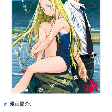
漫画简介：