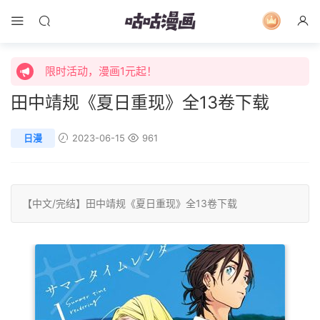
限时活动，漫画1元起！
限时特价购买终身会员享受全站免费体验！
限时活动，漫画1元起！
田中靖规《夏日重现》全13卷下载
限时特价购买终身会员享受全站免费体验！
日漫
2023-06-15
961
【中文/
完结
】
田中靖规
《夏日重现》全13卷下载