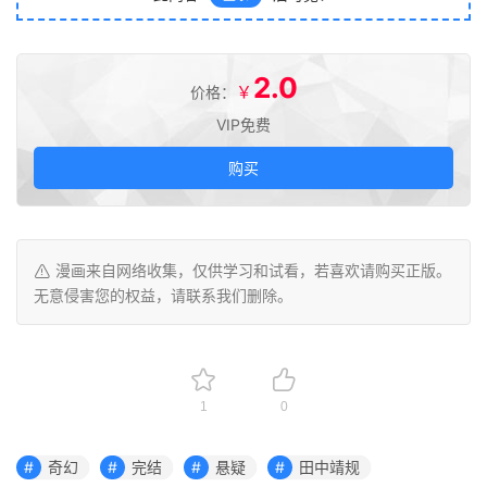
2.0
￥
价格：
VIP免费
购买
漫画来自网络收集，仅供学习和试看，若喜欢请购买正版。
无意侵害您的权益，请联系我们删除。
1
0
奇幻
完结
悬疑
田中靖规