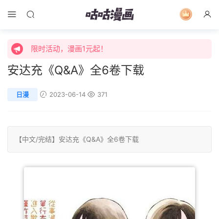
限时活动，漫画1元起！
限时特价购买终身会员享受全站免费体验！
限时活动，漫画1元起！
安达充《Q&A》全6卷下载
限时特价购买终身会员享受全站免费体验！
日漫
2023-06-14
371
【中文/
完结
】
安达充
《Q&A》全6卷下载