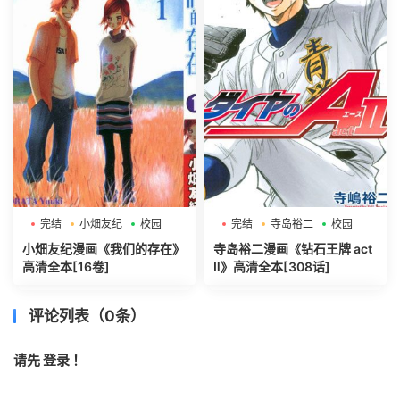
完结
小畑友纪
校园
完结
寺岛裕二
校园
小畑友纪漫画《我们的存在》
寺岛裕二漫画《钻石王牌 act
高清全本[16卷]
Ⅱ》高清全本[308话]
评论列表（0条）
请先
登录
！