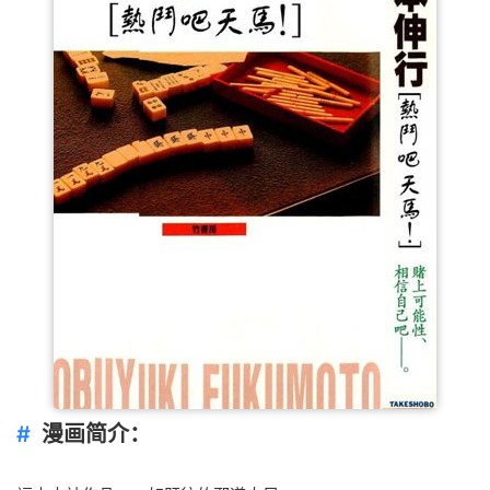
漫画简介：