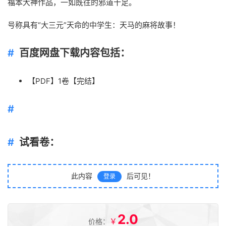
福本大神作品，一如既往的邪道十足。
号称具有“大三元”天命的中学生：天马的麻将故事！
百度网盘下载内容包括：
【PDF】1卷【完结】
试看卷：
此内容
后可见！
登录
2.0
￥
价格：