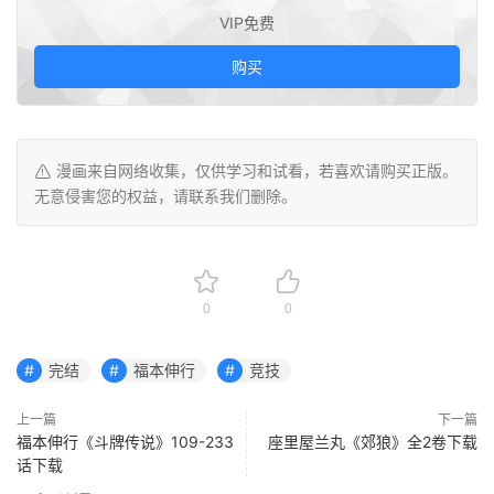
VIP免费
购买
漫画来自网络收集，仅供学习和试看，若喜欢请购买正版。
无意侵害您的权益，请联系我们删除。
0
0
完结
福本伸行
竞技
上一篇
下一篇
福本伸行《斗牌传说》109-233
座里屋兰丸《郊狼》全2卷下载
话下载