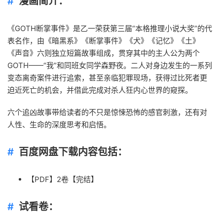
漫画简介：
《GOTH断掌事件》是乙一荣获第三届“本格推理小说大奖”的代
表名作，由《暗黑系》《断掌事件》《犬》《记忆》《土》
《声音》六则独立短篇故事组成，贯穿其中的主人公为两个
GOTH——“我”和同班女同学森野夜。二人对身边发生的一系列
变态离奇案件进行追索，甚至亲临犯罪现场，获得过比死者更
迫近死亡的机会，并借此完成对杀人狂内心世界的窥探。
六个追凶故事带给读者的不只是惊悚
恐怖
的感官刺激，还有对
人性、生命的深度思考和启悟。
百度网盘下载内容包括：
【PDF】2卷【完结】
试看卷：