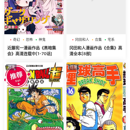
奇幻
恐怖
神鬼
冈田和人
合集
宅系
近藤宪一漫画作品《黑暗集
冈田和人漫画作品《合集》高
会》高清连载中[1-70话]
清全本[8部]
日漫
日漫