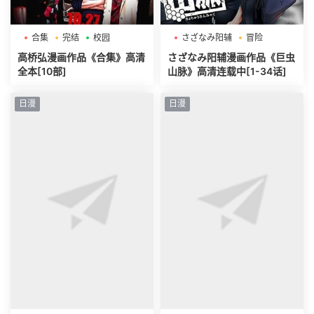
合集
完结
校园
さざなみ阳辅
冒险
恐怖
高桥弘漫画作品《合集》高清
さざなみ阳辅漫画作品《巨虫
全本[10部]
山脉》高清连载中[1-34话]
日漫
日漫