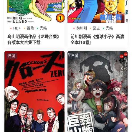
HD+
冒险
完结
前川刚
励志
完结
鸟山明漫画作品《龙珠合集》
前川刚漫画《撞球小子》高清
各版本大合集下载
全本[16卷]
日漫
日漫