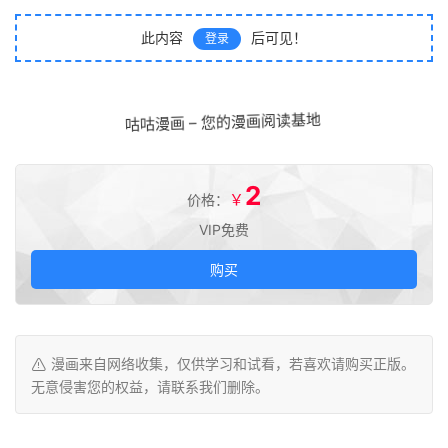
此内容
后可见！
登录
咕咕漫画 – 您的漫画阅读基地
2
￥
价格：
VIP免费
购买
漫画来自网络收集，仅供学习和试看，若喜欢请购买正版。
无意侵害您的权益，请联系我们删除。