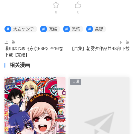
0
0
大岩ケンヂ
完结
恐怖
悬疑
上一篇
下一篇
濑川はじめ《东京ESP》全16卷
【合集】朝雾夕作品共48部下载
下载【完结】
相关漫画
日漫
日漫