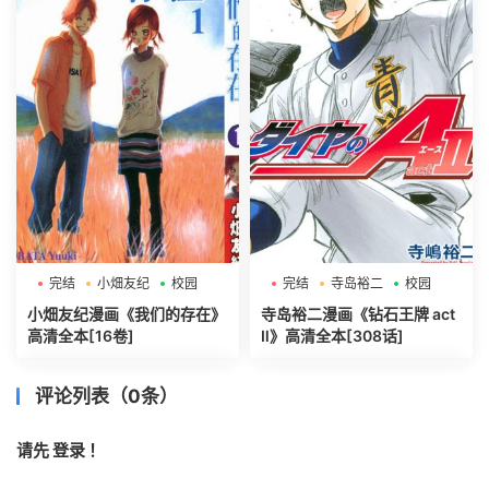
完结
小畑友纪
校园
完结
寺岛裕二
校园
小畑友纪漫画《我们的存在》
寺岛裕二漫画《钻石王牌 act
高清全本[16卷]
Ⅱ》高清全本[308话]
评论列表（0条）
请先
登录
！