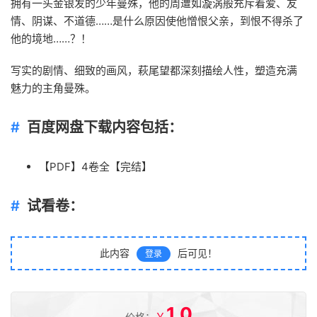
拥有一头金银发的少年曼殊，他的周遭如漩涡般充斥着爱、友
情、阴谋、不道德……是什么原因使他憎恨父亲，到恨不得杀了
他的境地……？！
写实的剧情、细致的画风，萩尾望都深刻描绘人性，塑造充满
魅力的主角曼殊。
百度网盘下载内容包括：
【PDF】4卷全【完结】
试看卷：
此内容
后可见！
登录
1.0
￥
价格：