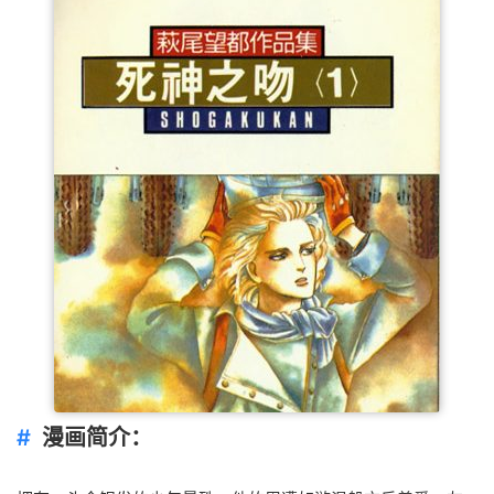
漫画简介：