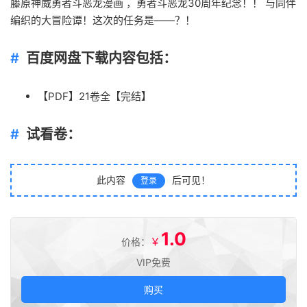
藤原神威勇者斗恶龙漫画 ，勇者斗恶龙30周年纪念！！ 与同伴
编织的大
冒险
谭！这次的任务是——？！
百度网盘下载内容包括：
【PDF】21卷全【完结】
试看卷：
此内容
后可见！
登录
1.0
￥
价格：
VIP免费
购买