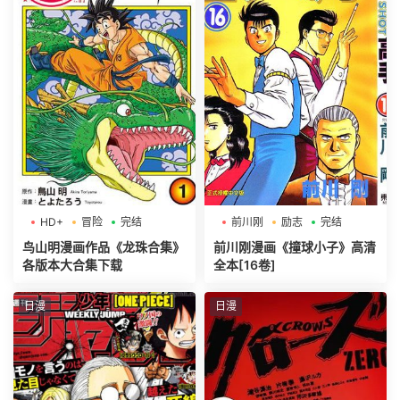
HD+
冒险
完结
前川刚
励志
完结
鸟山明漫画作品《龙珠合集》
前川刚漫画《撞球小子》高清
各版本大合集下载
全本[16卷]
日漫
日漫