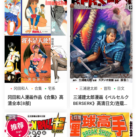
冈田和人
合集
宅系
三浦建太郎
冒险
日文
冈田和人漫画作品《合集》高
三浦建太郎漫画《ベルセルク
清全本[8部]
BERSERK》高清日文/连载中
[第01-42巻]
日漫
日漫