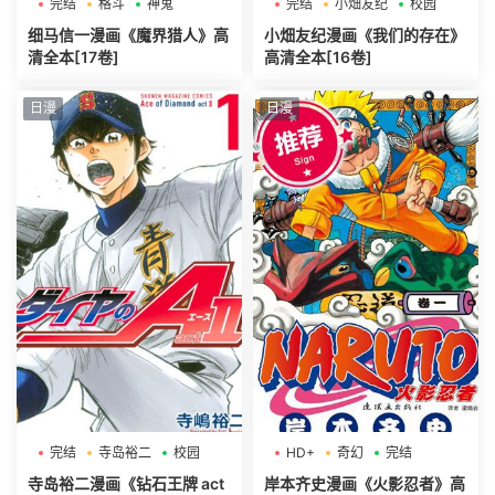
完结
格斗
神鬼
完结
小畑友纪
校园
细马信一漫画《魔界猎人》高
小畑友纪漫画《我们的存在》
清全本[17卷]
高清全本[16卷]
日漫
日漫
完结
寺岛裕二
校园
HD+
奇幻
完结
寺岛裕二漫画《钻石王牌 act
岸本齐史漫画《火影忍者》高