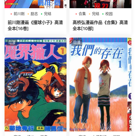
前川刚
励志
完结
合集
完结
校园
前川刚漫画《撞球小子》高清
高桥弘漫画作品《合集》高清
全本[16卷]
全本[10部]
日漫
日漫