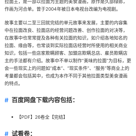
拉面王，是一部以拉面为主题的
美食
漫画，原作是久部绿郎，
作画为河合单。曾于2004年被日本电视台改编为电视剧。
故事主要以二至三回就完结的单元故事来发展，主要的内容集
中在拉面改良、拉面店的经营问题改善、创作拉面的对决等，
在故事中也常常提及各种有关拉面的知识，如介绍各地知名的
拉面、缘由等，也常谈到实际拉面店经营时所使用的相关商业
知识，包括一些店家欺瞒顾客、加盟店欺瞒总店、雇员欺瞒店
主的手法都有介绍。故事中不单以制作“美味的拉面”为目标，更
会一些现实上的问题如“成本”、“现实条件”、“服务”等商业上的
考量都会包括其中，也成为本作不同于其他拉面类型美食漫画
的特点。
百度网盘下载内容包括：
【PDF】26卷全【完结】
试看卷：