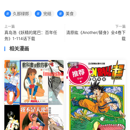
久部绿郎
完结
美食
上一篇
下一篇
真岛浩《妖精的尾巴：百年任
清原紘《Another/替身》全4卷下
务》1-114话下载
载
相关漫画
日漫
日漫