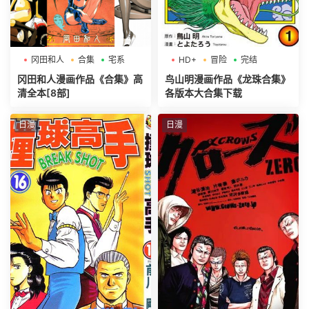
冈田和人
合集
宅系
HD+
冒险
完结
冈田和人漫画作品《合集》高
鸟山明漫画作品《龙珠合集》
清全本[8部]
各版本大合集下载
日漫
日漫