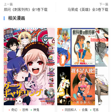
上一篇
下一篇
郑问《刺客列传》全1卷下载
马荣成《英雄》全3卷下载
相关漫画
日漫
日漫
奇幻
恐怖
神鬼
冈田和人
合集
宅系