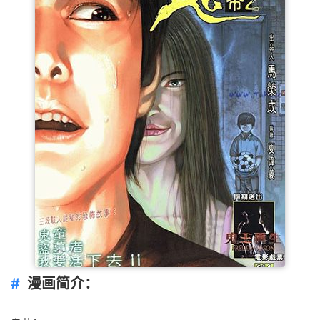
漫画简介：