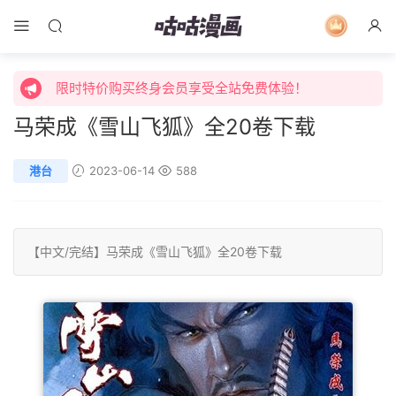
限时特价购买终身会员享受全站免费体验！
限时活动，漫画1元起！
限时特价购买终身会员享受全站免费体验！
马荣成《雪山飞狐》全20卷下载
港台
2023-06-14
588
【中文/
完结
】
马荣成
《雪山飞狐》全20卷下载