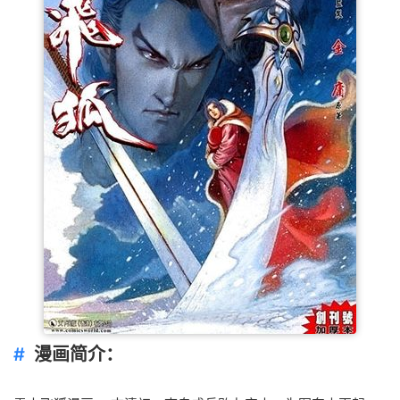
漫画简介：