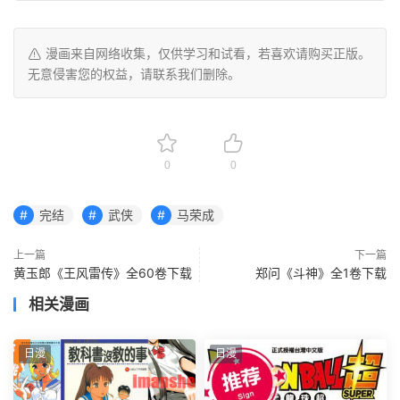
漫画来自网络收集，仅供学习和试看，若喜欢请购买正版。
无意侵害您的权益，请联系我们删除。
0
0
完结
武侠
马荣成
上一篇
下一篇
黄玉郎《王风雷传》全60卷下载
郑问《斗神》全1卷下载
相关漫画
日漫
日漫