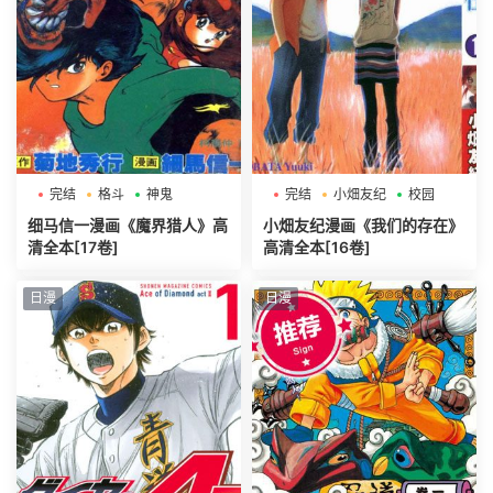
完结
格斗
神鬼
完结
小畑友纪
校园
细马信一漫画《魔界猎人》高
小畑友纪漫画《我们的存在》
清全本[17卷]
高清全本[16卷]
日漫
日漫