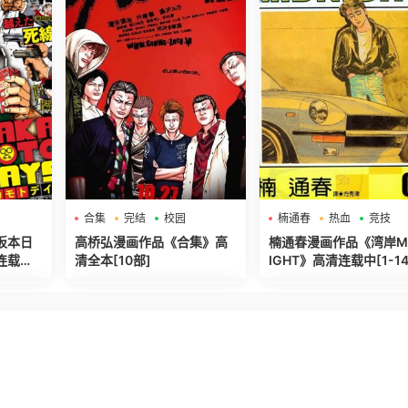
合集
完结
校园
楠通春
热血
竞技
坂本日
高桥弘漫画作品《合集》高
楠通春漫画作品《湾岸MI
连载中
清全本[10部]
IGHT》高清连载中[1-1