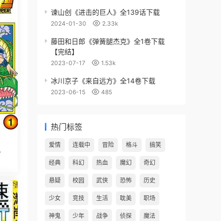
谏山创《进击的巨人》全139话下载
2024-01-30
2.33k
藤田和日郎《弹簧腿杰克》全1卷下载
【完结】
2023-07-17
1.53k
冰川京子《来自远方》全14卷下载
2023-06-15
485
热门标签
爱情
连载中
冒险
格斗
搞笑
合
经典
科幻
热血
魔幻
奇幻
悬疑
校园
武侠
恐怖
历史
少女
竞技
生活
耽美
职场
神鬼
少年
战争
侦探
魔法