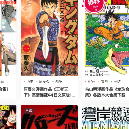
宅系
历史
原泰久
战争
HD+
冒险
完结
合集》
原泰久漫画作品《王者天
鸟山明漫画作品《龙珠
下》高清连载中[日文原版1-
集》各版本大合集下载
72巻]
日漫
日漫