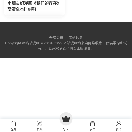
小畑友纪漫画《我们的存在》
高清全本[16卷]
升级会员 丨
网站地图
Copyright ©咕咕漫画 ©2018-2023 本站漫画均来自网络收集，仅供学习和试
看用，若喜欢请支持购买正版漫画。
VIP
首页
发现
求书
我的