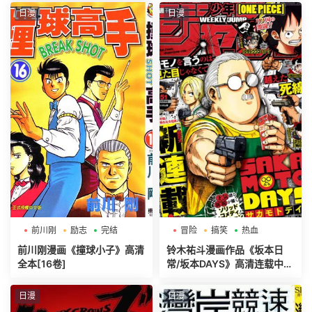
日漫
日漫
前川刚
励志
完结
冒险
搞笑
热血
前川刚漫画《撞球小子》高清
铃木祐斗漫画作品《坂本日
全本[16卷]
常/坂本DAYS》高清连载中[1
-156话]
日漫
日漫