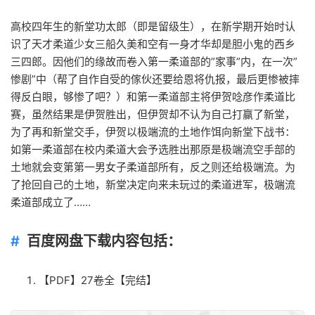
高校四年生的新堂功太郎（即是留级生），在新学期开始时认
识了天才柔道少女三船久美和空有一身才华却是胆小鬼的西乡
三四郎。因他们的缘故而卷入第一柔道部的”家事”内，在一次”
惨剧”中（帮了自作自受的傢伙还要给恩将仇报，最后更惨被摔
得反白眼，够惨了吧？）和第一柔道部主将伊贺唸彦作柔道比
赛，虽然结果是伊贺胜出，但伊贺却不认为自己打赢了新堂，
为了再和新堂交手，伊贺以极端流的土地作饵向新堂下战书：
如第一柔道部在校内柔道大会予选胜出那原是极端流空手部的
土地就会变第第一男女子柔道部所有，反之则还给极端流。为
了抢回自己的土地，新堂决定向来未玩过的柔道进军，极端流
柔道部成立了……
百度网盘下载内容包括：
【PDF】27卷全【完结】