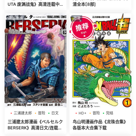
UTA 废渊战鬼》高清连载中[1
清全本[8部]
-158话]
原版漫画
日漫
三浦建太郎
冒险
日文
HD+
冒险
完结
三浦建太郎漫画《ベルセルク
鸟山明漫画作品《龙珠合集》
BERSERK》高清日文/连载中
各版本大合集下载
[第01-42巻]