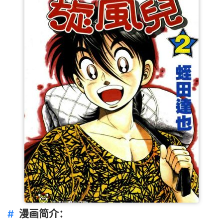
漫画简介：