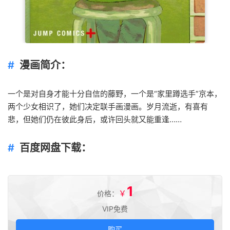
漫画简介：
一个是对自身才能十分自信的藤野，一个是“家里蹲选手”京本，
两个少女相识了，她们决定联手画漫画。岁月流逝，有喜有
悲，但她们仍在彼此身后，或许回头就又能重逢……
百度网盘下载：
1
￥
价格：
VIP免费
购买