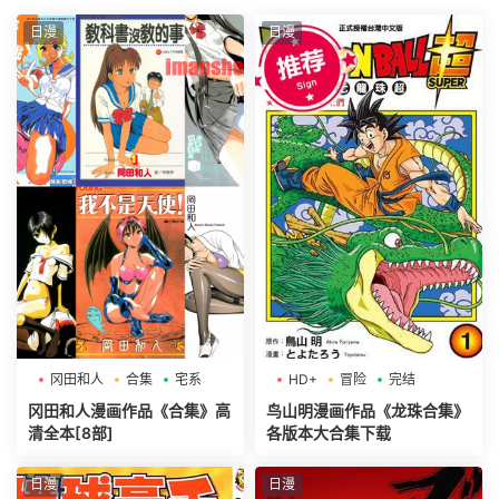
日漫
日漫
冈田和人
合集
宅系
HD+
冒险
完结
冈田和人漫画作品《合集》高
鸟山明漫画作品《龙珠合集》
清全本[8部]
各版本大合集下载
日漫
日漫