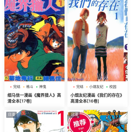
完结
格斗
神鬼
完结
小畑友纪
校园
细马信一漫画《魔界猎人》高
小畑友纪漫画《我们的存在》
清全本[17卷]
高清全本[16卷]
日漫
日漫