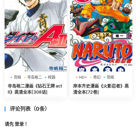
完结
寺岛裕二
校园
HD+
奇幻
完结
寺岛裕二漫画《钻石王牌 act
岸本齐史漫画《火影忍者》高
Ⅱ》高清全本[308话]
清全本[72卷]
评论列表（0条）
请先
登录
！