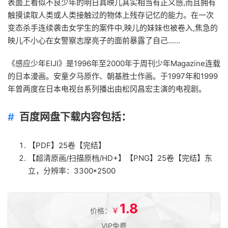
表面上看似不良少年的明日真映儿其实相当有正义感,而且拥有
触摸读取人类或人类接触过的物体上残存记忆的能力。在一次
变态杀手连续袭击女学生的案件中,映儿的妹妹也被卷入,焦急的
映儿不小心在女警察志摩亮子的面前暴露了自己……
《感应少年EIJI》是1996年至2000年于周刊少年Magazine连载
的日本漫画。安童夕马原作、朝基胜士作画。于1997年和1999
年曾两度在日本电视台系列播出由松冈昌宏主演的电视剧。
百度网盘下载内容包括：
【PDF】25卷【完结】
【
超清原画/扫描原档/
HD+
】【PNG】25卷【完结】东
立，分辨率：3300*2500
1.8
￥
价格：
VIP免费