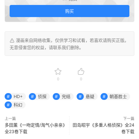
购买
漫画来自网络收集，仅供学习和试看，若喜欢请购买正版。
无意侵害您的权益，请联系我们删除。
0
0
HD+
侦探
完结
悬疑
朝基胜士
科幻
上一篇
下一篇
多田薰《一吻定情/淘气小亲亲》
田岛昭宇《多重人格侦探》全24
全23卷下载
卷下载