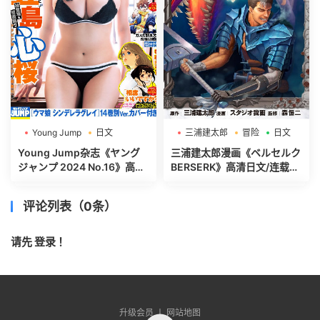
Young Jump
日文
三浦建太郎
冒险
日文
週刊ヤングジャンプ
Young Jump杂志《ヤング
三浦建太郎漫画《ベルセルク
ジャンプ 2024 No.16》高清
BERSERK》高清日文/连载中
全本[500P]
[第01-42巻]
评论列表（0条）
请先
登录
！
升级会员 丨
网站地图