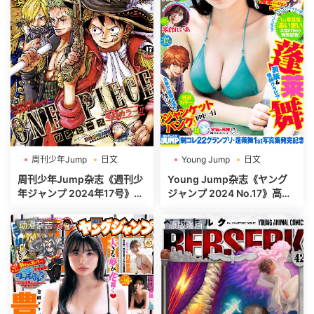
周刊少年Jump
日文
Young Jump
日文
週刊少年ジャンプ
週刊ヤングジャンプ
周刊少年Jump杂志《週刊少
Young Jump杂志《ヤング
年ジャンプ 2024年17号》高
ジャンプ 2024 No.17》高清
清全本[465P]
全本[465P]
动漫杂志
原版漫画