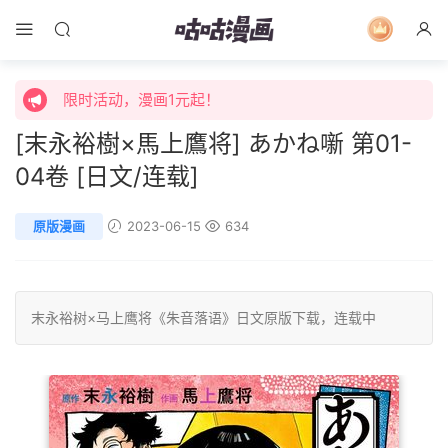
限时活动，漫画1元起！
限时特价购买终身会员享受全站免费体验！
限时活动，漫画1元起！
[末永裕樹×馬上鷹将] あかね噺 第01-
限时特价购买终身会员享受全站免费体验！
04卷 [日文/连载]
原版漫画
2023-06-15
634
末永裕树×马上鹰将《朱音落语》
日文
原版下载，
连载中