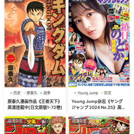
历史
原泰久
战争
Young Jump
日文
週刊ヤングジャンプ
原泰久漫画作品《王者天下》
Young Jump杂志《ヤング
高清连载中[日文原版1-72巻]
ジャンプ 2024 No.25》高清
全本[497P]
动漫杂志
动漫杂志