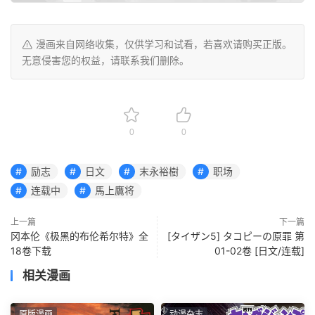
漫画来自网络收集，仅供学习和试看，若喜欢请购买正版。
无意侵害您的权益，请联系我们删除。
0
0
励志
日文
末永裕樹
职场
连载中
馬上鷹将
上一篇
下一篇
冈本伦《极黑的布伦希尔特》全
[タイザン5] タコピーの原罪 第
18卷下载
01-02卷 [日文/连载]
相关漫画
原版漫画
动漫杂志