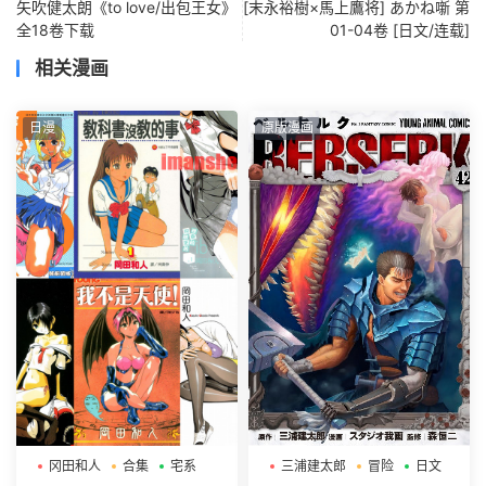
矢吹健太朗《to love/出包王女》
[末永裕樹×馬上鷹将] あかね噺 第
全18卷下载
01-04卷 [日文/连载]
相关漫画
日漫
原版漫画
冈田和人
合集
宅系
三浦建太郎
冒险
日文