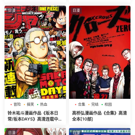
日漫
日漫
冒险
搞笑
热血
合集
完结
校园
铃木祐斗漫画作品《坂本日
高桥弘漫画作品《合集》高清
常/坂本DAYS》高清连载中[1
全本[10部]
-156话]
日漫
日漫