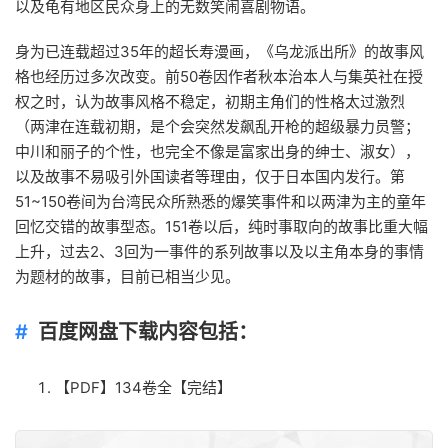
以及龟有地区民众身上的无数笑闹喜剧物语。
身为已连载超过35年的超长寿漫画，《乌龙派出所》的故事风
格也经历过多次改变。前50卷因作者秋本治本人与集英社在授
权之时，认为故事风格不稳定，初期主角们的性格太过激烈
（两津在连载初期，是个会突然发飙乱开枪的超级暴力员警；
中川和丽子的个性，也完全不像是富家出身的绅士、淑女），
以及故事不易吸引外国读者等理由，仅于日本国内发行。第
51~150卷间为台湾民众所熟悉的爆笑事件和以两津为主的童年
回忆交错的故事型态。151卷以后，纯时事取向的故事比重大幅
上升，过去2、3回为一事件的系列故事以及以主角本身的事情
为题材的故事，目前已相当少见。
百度网盘下载内容包括：
【PDF】134卷全【完结】