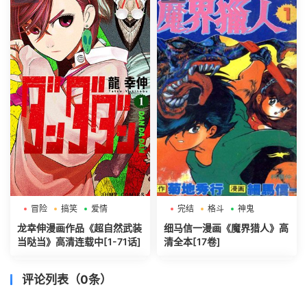
冒险
搞笑
爱情
完结
格斗
神鬼
龙幸伸漫画作品《超自然武装
细马信一漫画《魔界猎人》高
当哒当》高清连载中[1-71话]
清全本[17卷]
评论列表（0条）