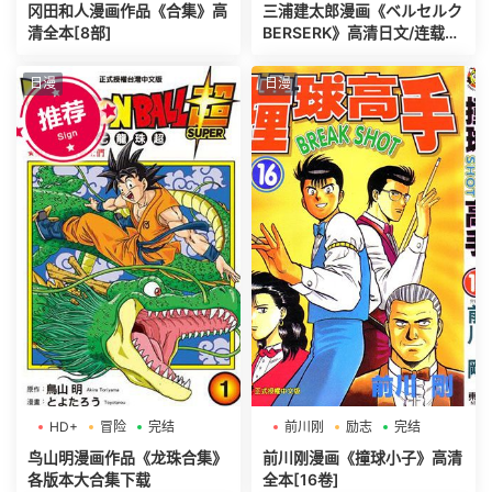
冈田和人漫画作品《合集》高
三浦建太郎漫画《ベルセルク
清全本[8部]
BERSERK》高清日文/连载中
[第01-42巻]
日漫
日漫
HD+
冒险
完结
前川刚
励志
完结
鸟山明漫画作品《龙珠合集》
前川刚漫画《撞球小子》高清
各版本大合集下载
全本[16卷]