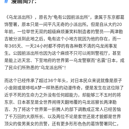
漫画简介：
《乌龙派出所》，原名为“龟有公园前派出所”，隶属于东京都葛
饰警署，原本只是一间平凡无奇的小派出所。但是自从大约20
年前，一位举世无双的超级麻烦兼笑料制造者的警员──两津勘
吉被分派到此地之后，龟有这个小地方就因为他的存在，而一
年365天、一天24小时都不停的有各种数不清的乌龙闹事发
生。公园前派出所也因为这个麻烦不只可以闹到警视厅，甚至
是能上达天宫、下至地府的世界第一乌龙警察而“名震”日本，成
了民众们所熟悉的“乌龙派出所”！
而这个已经传承了超过36个年头，对日本民众来说就像是原子
小金刚或是哆啦A梦一样熟悉的动漫传奇，便是发生在这位除了
近乎不死的生命力之外没有任何超能力，却能够三不五时的将
东京、日本甚至是全世界闹得天翻地覆的乌龙巡察长两津勘
吉、为了将这个世界第一折腾人的部下调教成正常人已经苦恼
了千万回的大原所长、以及两位不论是家世还是才貌都是世界
顶尖的俊男美女的员警，还有更多形形色色的葛饰警署同仁，