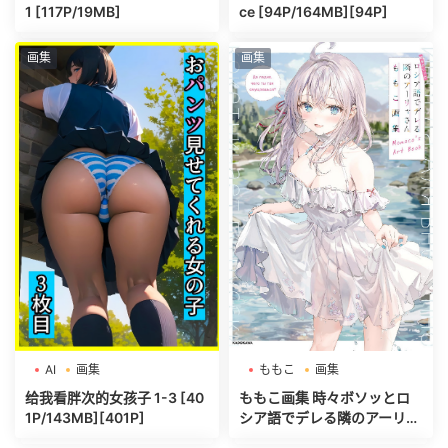
1 [117P/19MB]
ce [94P/164MB][94P]
画集
画集
AI
画集
ももこ
画集
给我看胖次的女孩子 1-3 [40
ももこ画集 時々ボソッとロ
1P/143MB][401P]
シア語でデレる隣のアーリャ
さん[134P/35MB][134P]