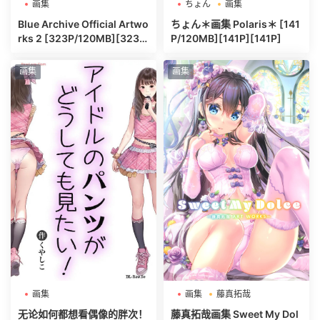
画集
ちょん
画集
Blue Archive Official Artwo
ちょん＊画集 Polaris＊ [141
rks 2 [323P/120MB][323
P/120MB][141P][141P]
P]
画集
画集
画集
画集
藤真拓哉
无论如何都想看偶像的胖次！
藤真拓哉画集 Sweet My Dol