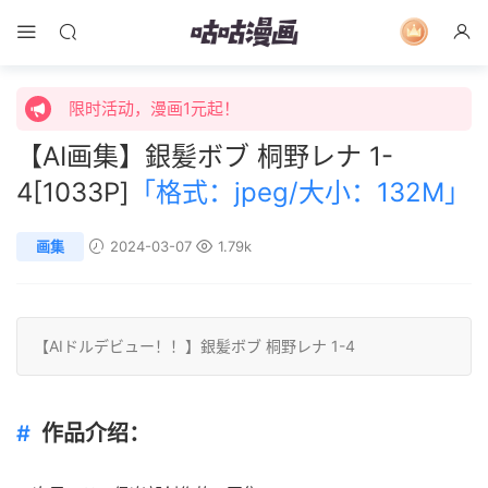
限时特价购买终身会员享受全站免费体验！
限时活动，漫画1元起！
限时特价购买终身会员享受全站免费体验！
【AI画集】銀髪ボブ 桐野レナ 1-
4[1033P]
「格式：jpeg/大小：132M」
画集
2024-03-07
1.79k
【
AI
ドルデビュー！！】銀髪ボブ 桐野レナ 1-4
作品介绍：