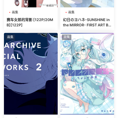
画集
画集
赛车女郎的背影 [122P/20M
幻日のヨハネ-SUNSHINE in
B][122P]
the MIRROR- FIRST ART BO
OK [106P/65MB][106P]
画集
画集