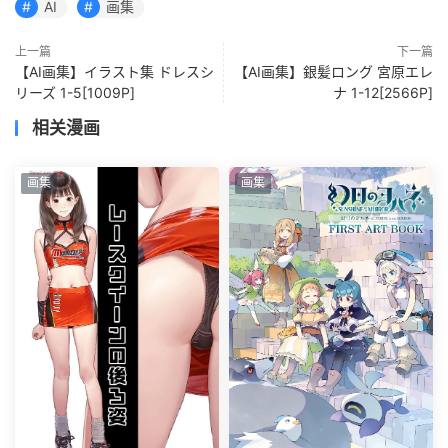
AI
画集
上一篇
下一篇
【AI画集】イラスト集 ドレスシ
【AI画集】銀髪ロング 宮原エレ
リーズ 1-5[1009P]
ナ 1-12[2566P]
相关漫画
画集
画集