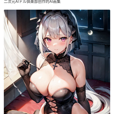
二次元AIドル俱楽部创作的AI
画集