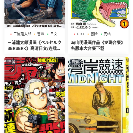
三浦建太郎
冒险
日文
HD+
冒险
完结
三浦建太郎漫画《ベルセルク
鸟山明漫画作品《龙珠合集》
BERSERK》高清日文/连载中
各版本大合集下载
[第01-42巻]
日漫
日漫