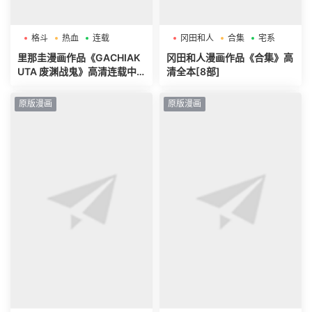
格斗
热血
连载
冈田和人
合集
宅系
里那圭漫画作品《GACHIAK
冈田和人漫画作品《合集》高
UTA 废渊战鬼》高清连载中[1
清全本[8部]
-158话]
原版漫画
原版漫画