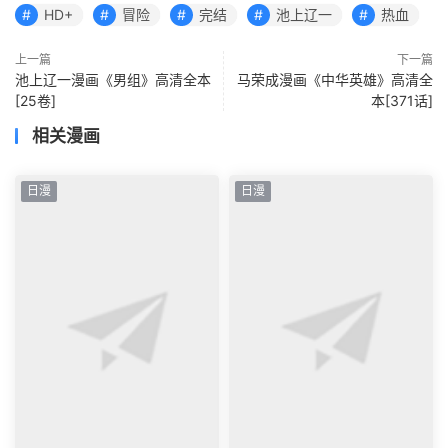
HD+
冒险
完结
池上辽一
热血
上一篇
下一篇
池上辽一漫画《男组》高清全本
马荣成漫画《中华英雄》高清全
[25卷]
本[371话]
相关漫画
日漫
日漫