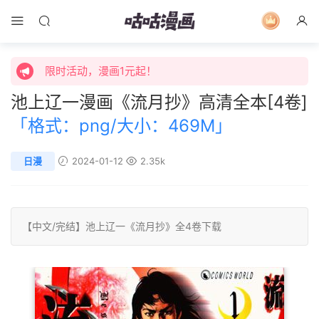
限时活动，漫画1元起！
限时特价购买终身会员享受全站免费体验！
限时活动，漫画1元起！
池上辽一漫画《流月抄》高清全本[4卷]
限时特价购买终身会员享受全站免费体验！
「格式：png/大小：469M」
日漫
2024-01-12
2.35k
【中文/
完结
】
池上辽一
《流月抄》全4卷下载